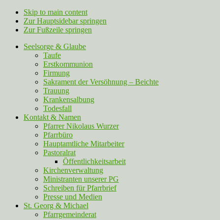
Skip to main content
Zur Hauptsidebar springen
Zur Fußzeile springen
Seelsorge & Glaube
Taufe
Erstkommunion
Firmung
Sakrament der Versöhnung – Beichte
Trauung
Krankensalbung
Todesfall
Kontakt & Namen
Pfarrer Nikolaus Wurzer
Pfarrbüro
Hauptamtliche Mitarbeiter
Pastoralrat
Öffentlichkeitsarbeit
Kirchenverwaltung
Ministranten unserer PG
Schreiben für Pfarrbrief
Presse und Medien
St. Georg & Michael
Pfarrgemeinderat