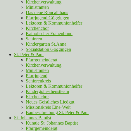
Kirchenverwaltung
Ministranten
Das neue Roncallihaus
Pfarrjugend Göggingen
Lektoren & Kommunionhelfer
Kirchenchor
Katholischer Frauenbund
Senioren
Kindergarten St.Anna
Sozialstation Göggingen
St. Peter & Paul
Pfarrgemeinderat
Kirchenverwaltung
Ministranten
Pfarrjugend
Seniorenkreis
Lektoren & Kommunionhelfer
Kindergottesdienstteam
Kirchenchor
Neues Geistliches Liedgut
Missionskreis Eine-Welt
Baubeschreibung St. Peter & Paul
St. Johannes Baptist
Kuratie St. Johannes Baptist
Pfarrgemeinderat