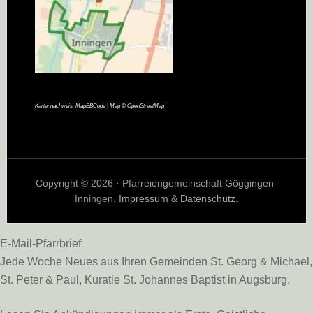
Kartennachweis:
MapBBCode
| Map ©
OpenStreetMap
Copyright © 2026 · Pfarreiengemeinschaft Göggingen-
Inningen.
Impressum
&
Datenschutz
.
E-Mail-Pfarrbrief
Jede Woche Neues aus Ihren Gemeinden St. Georg & Michael,
St. Peter & Paul, Kuratie St. Johannes Baptist in Augsburg.