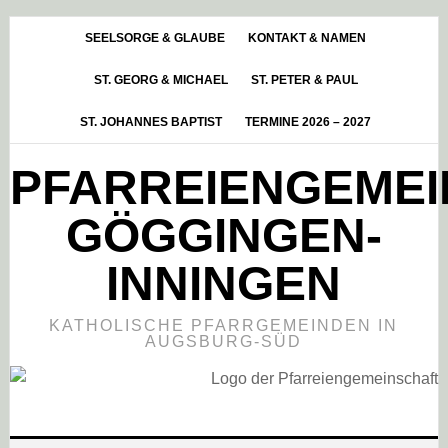
Skip
Zur
Zur
to
Hauptsidebar
Fußzeile
SEELSORGE & GLAUBE
KONTAKT & NAMEN
main
springen
springen
ST. GEORG & MICHAEL
ST. PETER & PAUL
content
ST. JOHANNES BAPTIST
TERMINE 2026 – 2027
PFARREIENGEME
GÖGGINGEN-
INNINGEN
KATHOLISCHE PFARRGEMEINDEN IN
AUGSBURG-SÜD