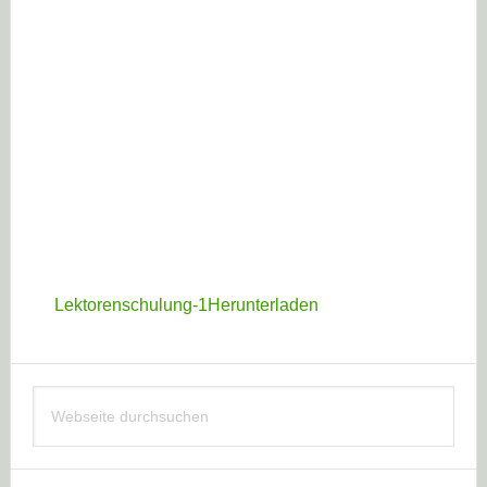
Lektorenschulung-1
Herunterladen
Haupt-
Webseite
Sidebar
durchsuchen