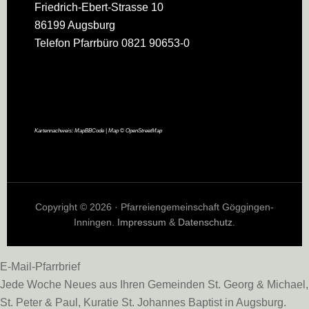
Friedrich-Ebert-Strasse 10
86199 Augsburg
Telefon Pfarrbüro 0821 90653-0
Kartennachweis:
MapBBCode
| Map ©
OpenStreetMap
Copyright © 2026 · Pfarreiengemeinschaft Göggingen-
Inningen.
Impressum
&
Datenschutz
.
E-Mail-Pfarrbrief
Jede Woche Neues aus Ihren Gemeinden St. Georg & Michael,
St. Peter & Paul, Kuratie St. Johannes Baptist in Augsburg.