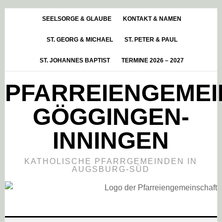
Skip
Zur
Zur
to
Hauptsidebar
Fußzeile
SEELSORGE & GLAUBE
KONTAKT & NAMEN
main
springen
springen
ST. GEORG & MICHAEL
ST. PETER & PAUL
content
ST. JOHANNES BAPTIST
TERMINE 2026 – 2027
PFARREIENGEME
GÖGGINGEN-
INNINGEN
KATHOLISCHE PFARRGEMEINDEN IN
AUGSBURG-SÜD