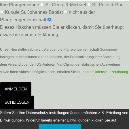
Ihre Pfarrgemeinde
St. Georg & Michael
St. Peter & Paul
Kuratie St. Johannes Baptist
nicht aus der
Pfarreiengemeinschaft
Dieses Häkchen müssen Sie anklicken, damit Sie überhaupt
etwas bekommen. Erklärung:
Unser Newsletter informiert Sie über die Pfarreiengemeinschaft Göggingen-
Inningen. Informationen zu den Inhalten, der Protokollierung Ihrer Anmeldung,
dem Versand über den US-Anbieter MailChimp, der statistischen Auswertung
sowie Ihren Abbestellmöglichkeiten, erhalten Sie in unserer
Datenschutzerklärung
.
ANMELDEN
SCHLIESSEN
Sofern Sie Ihre Datenschutzeinstellungen ändern möchten z.B. Erteilung von
Einwilligungen, Widerruf bereits erteilter Einwilligungen klicken Sie auf