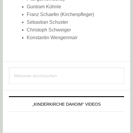
Guntram Kühnle
Franz Schaefer (Kirchenpfleger)
Sebastian Schuster
Christoph Schweiger
Konstantin Wengenmair
Haupt-
Webseite
Sidebar
durchsuchen
„KINDERKIRCHE DAHOIM“ VIDEOS