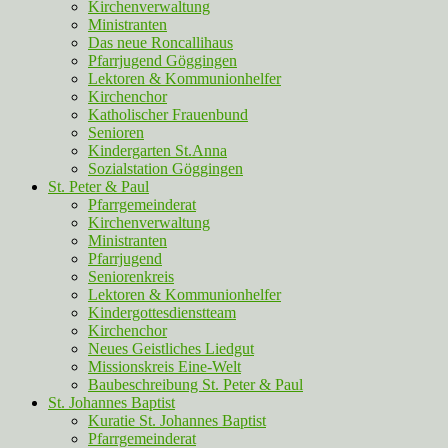
Kirchenverwaltung
Ministranten
Das neue Roncallihaus
Pfarrjugend Göggingen
Lektoren & Kommunionhelfer
Kirchenchor
Katholischer Frauenbund
Senioren
Kindergarten St.Anna
Sozialstation Göggingen
St. Peter & Paul
Pfarrgemeinderat
Kirchenverwaltung
Ministranten
Pfarrjugend
Seniorenkreis
Lektoren & Kommunionhelfer
Kindergottesdienstteam
Kirchenchor
Neues Geistliches Liedgut
Missionskreis Eine-Welt
Baubeschreibung St. Peter & Paul
St. Johannes Baptist
Kuratie St. Johannes Baptist
Pfarrgemeinderat