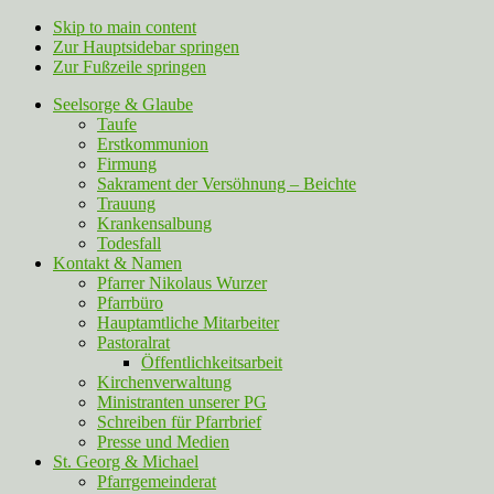
Skip to main content
Zur Hauptsidebar springen
Zur Fußzeile springen
Seelsorge & Glaube
Taufe
Erstkommunion
Firmung
Sakrament der Versöhnung – Beichte
Trauung
Krankensalbung
Todesfall
Kontakt & Namen
Pfarrer Nikolaus Wurzer
Pfarrbüro
Hauptamtliche Mitarbeiter
Pastoralrat
Öffentlichkeitsarbeit
Kirchenverwaltung
Ministranten unserer PG
Schreiben für Pfarrbrief
Presse und Medien
St. Georg & Michael
Pfarrgemeinderat