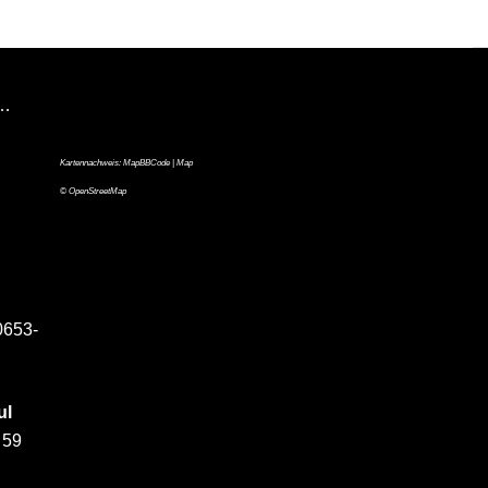
n…
Kartennachweis:
MapBBCode
| Map
©
OpenStreetMap
0653-
ul
 59