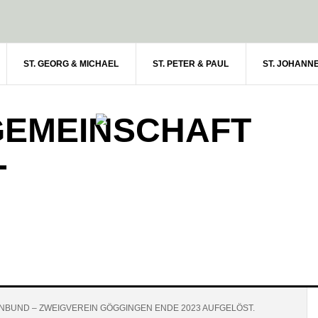
ST. GEORG & MICHAEL
ST. PETER & PAUL
ST. JOHANN
GEMEINSCHAFT
-
BUND – ZWEIGVEREIN GÖGGINGEN ENDE 2023 AUFGELÖST.