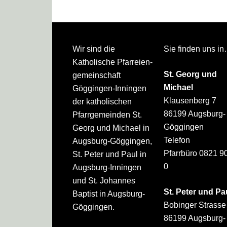
Footer
Wir sind die
Sie finden uns i
Katholische Pfarreien­
St. Georg und
gemeinschaft
Michael
Göggingen-Inningen
Klausenberg 7
der katholischen
86199 Augsburg-
Pfarrgemeinden St.
Göggingen
Georg und Michael in
Telefon
Augsburg-Göggingen,
Pfarrbüro 0821 9
St. Peter und Paul in
0
Augsburg-Inningen
und St. Johannes
St. Peter und Pa
Baptist in Augsburg-
Bobinger Strasse
Göggingen.
86199 Augsburg-