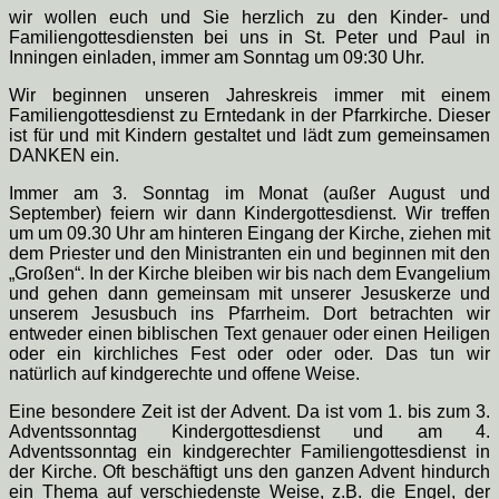
wir wollen euch und Sie herzlich zu den Kinder- und
Familiengottesdiensten bei uns in St. Peter und Paul in
Inningen einladen, immer am Sonntag um 09:30 Uhr.
Wir beginnen unseren Jahreskreis immer mit einem
Familiengottesdienst zu Erntedank in der Pfarrkirche. Dieser
ist für und mit Kindern gestaltet und lädt zum gemeinsamen
DANKEN ein.
Immer am 3. Sonntag im Monat (außer August und
September) feiern wir dann Kindergottesdienst. Wir treffen
um um 09.30 Uhr am hinteren Eingang der Kirche, ziehen mit
dem Priester und den Ministranten ein und beginnen mit den
„Großen“. In der Kirche bleiben wir bis nach dem Evangelium
und gehen dann gemeinsam mit unserer Jesuskerze und
unserem Jesusbuch ins Pfarrheim. Dort betrachten wir
entweder einen biblischen Text genauer oder einen Heiligen
oder ein kirchliches Fest oder oder oder. Das tun wir
natürlich auf kindgerechte und offene Weise.
Eine besondere Zeit ist der Advent. Da ist vom 1. bis zum 3.
Adventssonntag Kindergottesdienst und am 4.
Adventssonntag ein kindgerechter Familiengottesdienst in
der Kirche. Oft beschäftigt uns den ganzen Advent hindurch
ein Thema auf verschiedenste Weise, z.B. die Engel, der