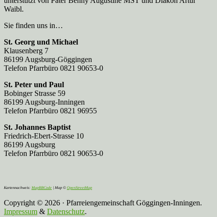
unterstützt von Pater Benny Augustine MST und Diakon Artur
Waibl.
Sie finden uns in…
St. Georg und Michael
Klausenberg 7
86199 Augsburg-Göggingen
Telefon Pfarrbüro 0821 90653-0
St. Peter und Paul
Bobinger Strasse 59
86199 Augsburg-Inningen
Telefon Pfarrbüro 0821 96955
St. Johannes Baptist
Friedrich-Ebert-Strasse 10
86199 Augsburg
Telefon Pfarrbüro 0821 90653-0
Kartennachweis:
MapBBCode
| Map ©
OpenStreetMap
Copyright © 2026 · Pfarreiengemeinschaft Göggingen-Inningen.
Impressum
&
Datenschutz
.