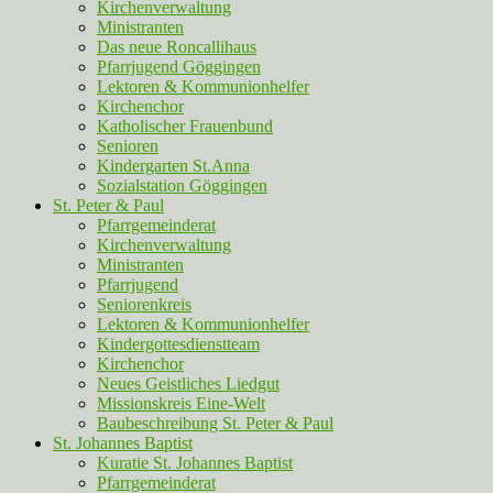
Kirchenverwaltung
Ministranten
Das neue Roncallihaus
Pfarrjugend Göggingen
Lektoren & Kommunionhelfer
Kirchenchor
Katholischer Frauenbund
Senioren
Kindergarten St.Anna
Sozialstation Göggingen
St. Peter & Paul
Pfarrgemeinderat
Kirchenverwaltung
Ministranten
Pfarrjugend
Seniorenkreis
Lektoren & Kommunionhelfer
Kindergottesdienstteam
Kirchenchor
Neues Geistliches Liedgut
Missionskreis Eine-Welt
Baubeschreibung St. Peter & Paul
St. Johannes Baptist
Kuratie St. Johannes Baptist
Pfarrgemeinderat