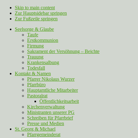
Skip to main content
Zur Hauptsidebar springen
Zur Fußzeile springen
Seelsorge & Glaube
Taufe
Erstkommunion
Firmung
Sakrament der Versöhnung – Beichte
Trauung
Krankensalbung
Todesfall
Kontakt & Namen
Pfarrer Nikolaus Wurzer
Pfarrbüro
Hauptamtliche Mitarbeiter
Pastoralrat
Öffentlichkeitsarbeit
Kirchenverwaltung
Ministranten unserer PG
Schreiben für Pfarrbrief
Presse und Medien
St. Georg & Michael
Pfarrgemeinderat