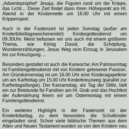
„Adventsprophet“ Jesaja, die Figuren rund um die Krippe,
das Licht… Diese Zeit findet dann ihren Höhepunkt am Hl.
Abend in der Kindermette um 16.00 Uhr mit einem
Krippenspiel.
Auch in der Fastenzeit ist jeden Sonntag (außer am
Kinderbibeltagswochenende!) Kindergottesdienst um
09.30Uhr. Meist befassen wir uns auch mit einem größeren
Thema, wie König David, die Schöpfung,
Wundererzählungen, Jesus Weg vom Einzug in Jerusalem
bis zur Kreuzigung….
Besonders gestaltet ist auch die Karwoche: Am Palmsonntag
ist Familiengottesdienst mit von Kindern gelesener Passion.
Am Gründonnerstag ist um 16.00 Uhr eine Kinderagapefeier
um am Karfreitag um 15.00 Uhr Kinderkreuzweg (parallel zur
Karfreitagsliturgie). Der Karsamstag, als Tag der Stille, lädt
ein zur Betstunde für Familien am Hl. Grab und das Hochfest
der Auferstehung feiern wir am Ostermontag mit einem
Familengottesdienst.
Ein weiteres Highlight in der Fastenzeit ist der
Kinderbibeltag, zu dem besonders die Schulkinder
eingeladen sind. Schon viele biblische Themen aus dem
Alten und Neuen Testament wurden so von den Kindern neu