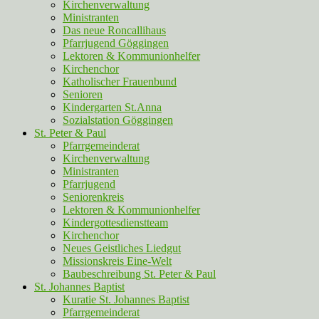
Kirchenverwaltung
Ministranten
Das neue Roncallihaus
Pfarrjugend Göggingen
Lektoren & Kommunionhelfer
Kirchenchor
Katholischer Frauenbund
Senioren
Kindergarten St.Anna
Sozialstation Göggingen
St. Peter & Paul
Pfarrgemeinderat
Kirchenverwaltung
Ministranten
Pfarrjugend
Seniorenkreis
Lektoren & Kommunionhelfer
Kindergottesdienstteam
Kirchenchor
Neues Geistliches Liedgut
Missionskreis Eine-Welt
Baubeschreibung St. Peter & Paul
St. Johannes Baptist
Kuratie St. Johannes Baptist
Pfarrgemeinderat