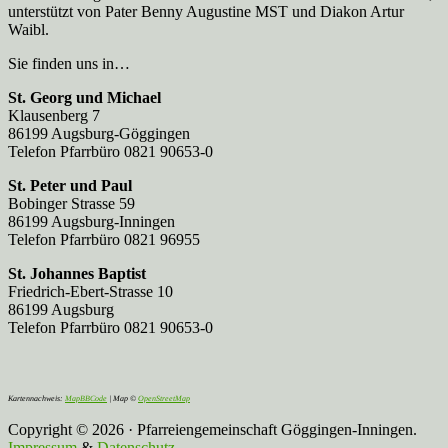
unterstützt von Pater Benny Augustine MST und Diakon Artur
Waibl.
Sie finden uns in…
St. Georg und Michael
Klausenberg 7
86199 Augsburg-Göggingen
Telefon Pfarrbüro 0821 90653-0
St. Peter und Paul
Bobinger Strasse 59
86199 Augsburg-Inningen
Telefon Pfarrbüro 0821 96955
St. Johannes Baptist
Friedrich-Ebert-Strasse 10
86199 Augsburg
Telefon Pfarrbüro 0821 90653-0
Kartennachweis:
MapBBCode
| Map ©
OpenStreetMap
Copyright © 2026 · Pfarreiengemeinschaft Göggingen-Inningen.
Impressum
&
Datenschutz
.