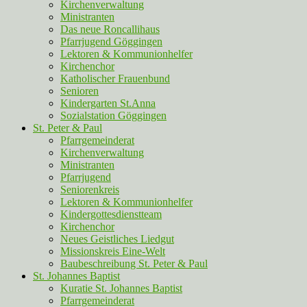
Kirchenverwaltung
Ministranten
Das neue Roncallihaus
Pfarrjugend Göggingen
Lektoren & Kommunionhelfer
Kirchenchor
Katholischer Frauenbund
Senioren
Kindergarten St.Anna
Sozialstation Göggingen
St. Peter & Paul
Pfarrgemeinderat
Kirchenverwaltung
Ministranten
Pfarrjugend
Seniorenkreis
Lektoren & Kommunionhelfer
Kindergottesdienstteam
Kirchenchor
Neues Geistliches Liedgut
Missionskreis Eine-Welt
Baubeschreibung St. Peter & Paul
St. Johannes Baptist
Kuratie St. Johannes Baptist
Pfarrgemeinderat