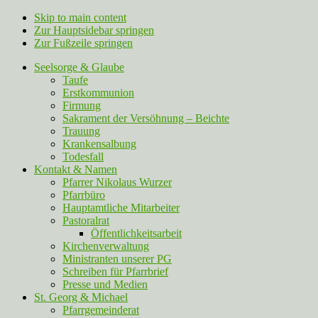
Skip to main content
Zur Hauptsidebar springen
Zur Fußzeile springen
Seelsorge & Glaube
Taufe
Erstkommunion
Firmung
Sakrament der Versöhnung – Beichte
Trauung
Krankensalbung
Todesfall
Kontakt & Namen
Pfarrer Nikolaus Wurzer
Pfarrbüro
Hauptamtliche Mitarbeiter
Pastoralrat
Öffentlichkeitsarbeit
Kirchenverwaltung
Ministranten unserer PG
Schreiben für Pfarrbrief
Presse und Medien
St. Georg & Michael
Pfarrgemeinderat