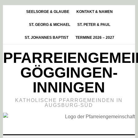
Skip
Zur
Zur
to
Hauptsidebar
Fußzeile
SEELSORGE & GLAUBE
KONTAKT & NAMEN
main
springen
springen
ST. GEORG & MICHAEL
ST. PETER & PAUL
content
ST. JOHANNES BAPTIST
TERMINE 2026 – 2027
PFARREIENGEME
GÖGGINGEN-
INNINGEN
KATHOLISCHE PFARRGEMEINDEN IN
AUGSBURG-SÜD