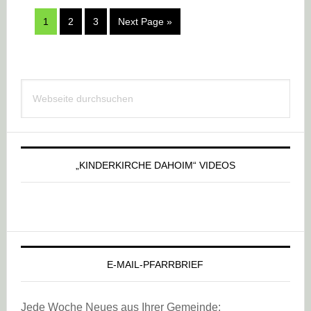
Go
1
Go
2
Go
3
Go
Next Page »
to
to
to
to
page
page
page
Haupt-
Webseite
Sidebar
durchsuchen
„KINDERKIRCHE DAHOIM“ VIDEOS
E-MAIL-PFARRBRIEF
Jede Woche Neues aus Ihrer Gemeinde: