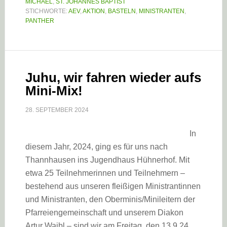
MICHAEL
,
ST. JOHANNES BAPTIST
STICHWORTE:
AEV
,
AKTION
,
BASTELN
,
MINISTRANTEN
,
PANTHER
Juhu, wir fahren wieder aufs
Mini-Mix!
28. SEPTEMBER 2024
In
diesem Jahr, 2024, ging es für uns nach
Thannhausen ins Jugendhaus Hühnerhof. Mit
etwa 25 Teilnehmerinnen und Teilnehmern –
bestehend aus unseren fleißigen Ministrantinnen
und Ministranten, den Oberminis/Minileitern der
Pfarreiengemeinschaft und unserem Diakon
Artur Waibl – sind wir am Freitag, den 13.9.24