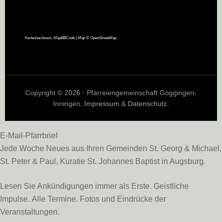
Kartennachweis:
MapBBCode
| Map ©
OpenStreetMap
Copyright © 2026 · Pfarreiengemeinschaft Göggingen-
Inningen.
Impressum
&
Datenschutz
.
E-Mail-Pfarrbrief
Jede Woche Neues aus Ihren Gemeinden St. Georg & Michael,
St. Peter & Paul, Kuratie St. Johannes Baptist in Augsburg.
Lesen Sie Ankündigungen immer als Erste. Geistliche
Impulse. Alle Termine. Fotos und Eindrücke der
Veranstaltungen.