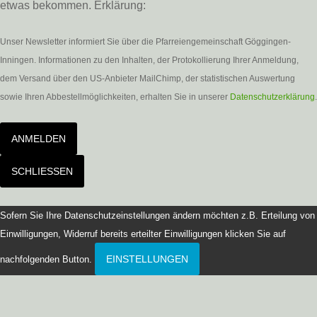
etwas bekommen. Erklärung:
Unser Newsletter informiert Sie über die Pfarreiengemeinschaft Göggingen-
Inningen. Informationen zu den Inhalten, der Protokollierung Ihrer Anmeldung,
dem Versand über den US-Anbieter MailChimp, der statistischen Auswertung
sowie Ihren Abbestellmöglichkeiten, erhalten Sie in unserer
Datenschutzerklärung
.
ANMELDEN
SCHLIESSEN
Sofern Sie Ihre Datenschutzeinstellungen ändern möchten z.B. Erteilung von
Einwilligungen, Widerruf bereits erteilter Einwilligungen klicken Sie auf
EINSTELLUNGEN
nachfolgenden Button.