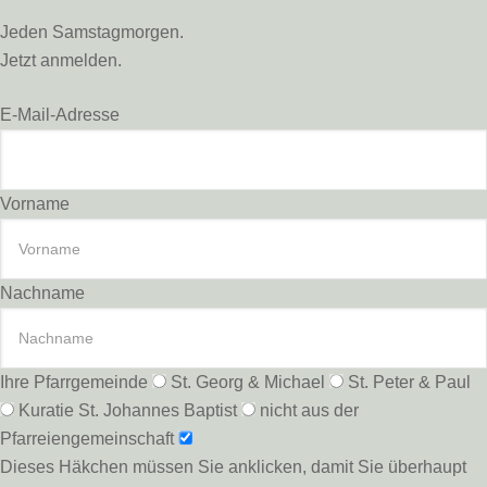
Jeden Samstagmorgen.
Jetzt anmelden.
E-Mail-Adresse
Vorname
Nachname
Ihre Pfarrgemeinde
St. Georg & Michael
St. Peter & Paul
Kuratie St. Johannes Baptist
nicht aus der
Pfarreiengemeinschaft
Dieses Häkchen müssen Sie anklicken, damit Sie überhaupt