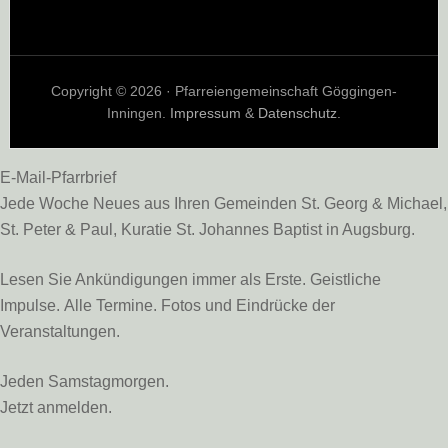
Copyright © 2026 · Pfarreiengemeinschaft Göggingen-
Inningen.
Impressum
&
Datenschutz
.
E-Mail-Pfarrbrief
Jede Woche Neues aus Ihren Gemeinden St. Georg & Michael,
St. Peter & Paul, Kuratie St. Johannes Baptist in Augsburg.
Lesen Sie Ankündigungen immer als Erste. Geistliche
Impulse. Alle Termine. Fotos und Eindrücke der
Veranstaltungen.
Jeden Samstagmorgen.
Jetzt anmelden.