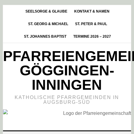
Skip
Zur
Zur
to
Hauptsidebar
Fußzeile
SEELSORGE & GLAUBE
KONTAKT & NAMEN
main
springen
springen
ST. GEORG & MICHAEL
ST. PETER & PAUL
content
ST. JOHANNES BAPTIST
TERMINE 2026 – 2027
PFARREIENGEME
GÖGGINGEN-
INNINGEN
KATHOLISCHE PFARRGEMEINDEN IN
AUGSBURG-SÜD