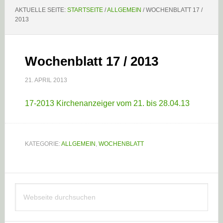
AKTUELLE SEITE:
STARTSEITE
/
ALLGEMEIN
/
WOCHENBLATT 17 /
2013
Wochenblatt 17 / 2013
21. APRIL 2013
17-2013 Kirchenanzeiger vom 21. bis 28.04.13
KATEGORIE:
ALLGEMEIN
,
WOCHENBLATT
Haupt-
Webseite
Sidebar
durchsuchen