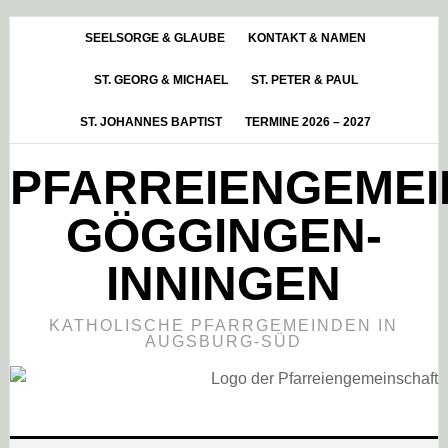
Skip
Zur
Zur
to
Hauptsidebar
Fußzeile
SEELSORGE & GLAUBE
KONTAKT & NAMEN
main
springen
springen
ST. GEORG & MICHAEL
ST. PETER & PAUL
content
ST. JOHANNES BAPTIST
TERMINE 2026 – 2027
PFARREIENGEME
GÖGGINGEN-
INNINGEN
KATHOLISCHE PFARRGEMEINDEN IN
AUGSBURG-SÜD