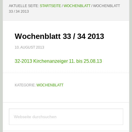
AKTUELLE SEITE:
STARTSEITE
/
WOCHENBLATT
/
WOCHENBLATT
33 / 34 2013
Wochenblatt 33 / 34 2013
10. AUGUST 2013
32-2013 Kirchenanzeiger 11. bis 25.08.13
KATEGORIE:
WOCHENBLATT
Haupt-
Webseite
Sidebar
durchsuchen