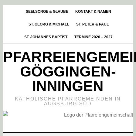
Skip
Zur
Zur
to
Hauptsidebar
Fußzeile
SEELSORGE & GLAUBE
KONTAKT & NAMEN
main
springen
springen
ST. GEORG & MICHAEL
ST. PETER & PAUL
content
ST. JOHANNES BAPTIST
TERMINE 2026 – 2027
PFARREIENGEME
GÖGGINGEN-
INNINGEN
KATHOLISCHE PFARRGEMEINDEN IN
AUGSBURG-SÜD