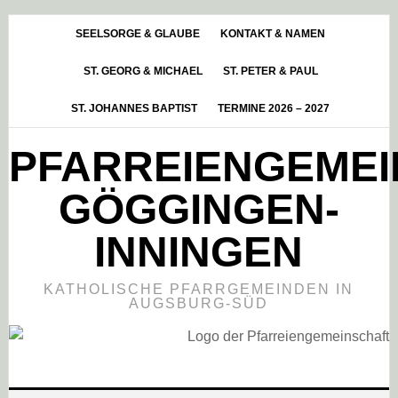
Skip
Zur
Zur
to
Hauptsidebar
Fußzeile
SEELSORGE & GLAUBE
KONTAKT & NAMEN
main
springen
springen
ST. GEORG & MICHAEL
ST. PETER & PAUL
content
ST. JOHANNES BAPTIST
TERMINE 2026 – 2027
PFARREIENGEME
GÖGGINGEN-
INNINGEN
KATHOLISCHE PFARRGEMEINDEN IN
AUGSBURG-SÜD