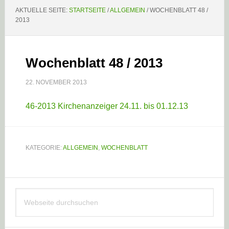
AKTUELLE SEITE:
STARTSEITE
/
ALLGEMEIN
/
WOCHENBLATT 48 /
2013
Wochenblatt 48 / 2013
22. NOVEMBER 2013
46-2013 Kirchenanzeiger 24.11. bis 01.12.13
KATEGORIE:
ALLGEMEIN
,
WOCHENBLATT
Haupt-
Webseite
Sidebar
durchsuchen