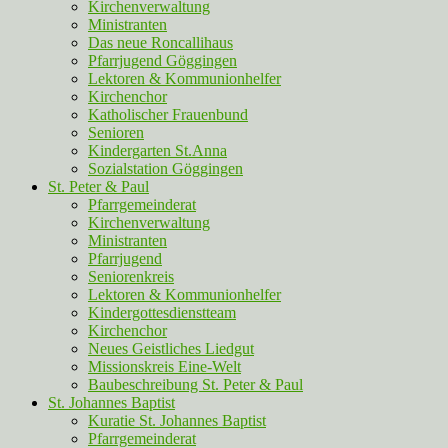
Kirchenverwaltung
Ministranten
Das neue Roncallihaus
Pfarrjugend Göggingen
Lektoren & Kommunionhelfer
Kirchenchor
Katholischer Frauenbund
Senioren
Kindergarten St.Anna
Sozialstation Göggingen
St. Peter & Paul
Pfarrgemeinderat
Kirchenverwaltung
Ministranten
Pfarrjugend
Seniorenkreis
Lektoren & Kommunionhelfer
Kindergottesdienstteam
Kirchenchor
Neues Geistliches Liedgut
Missionskreis Eine-Welt
Baubeschreibung St. Peter & Paul
St. Johannes Baptist
Kuratie St. Johannes Baptist
Pfarrgemeinderat