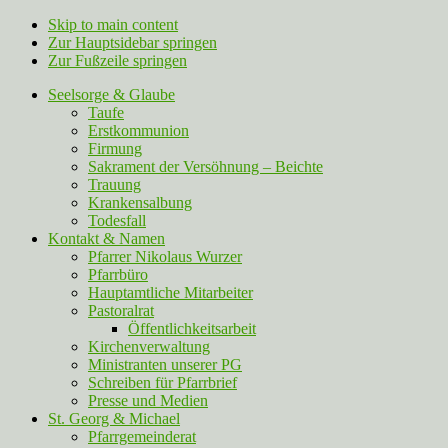
Skip to main content
Zur Hauptsidebar springen
Zur Fußzeile springen
Seelsorge & Glaube
Taufe
Erstkommunion
Firmung
Sakrament der Versöhnung – Beichte
Trauung
Krankensalbung
Todesfall
Kontakt & Namen
Pfarrer Nikolaus Wurzer
Pfarrbüro
Hauptamtliche Mitarbeiter
Pastoralrat
Öffentlichkeitsarbeit
Kirchenverwaltung
Ministranten unserer PG
Schreiben für Pfarrbrief
Presse und Medien
St. Georg & Michael
Pfarrgemeinderat