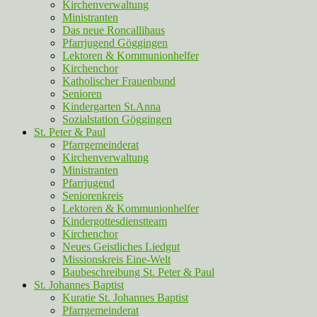
Kirchenverwaltung
Ministranten
Das neue Roncallihaus
Pfarrjugend Göggingen
Lektoren & Kommunionhelfer
Kirchenchor
Katholischer Frauenbund
Senioren
Kindergarten St.Anna
Sozialstation Göggingen
St. Peter & Paul
Pfarrgemeinderat
Kirchenverwaltung
Ministranten
Pfarrjugend
Seniorenkreis
Lektoren & Kommunionhelfer
Kindergottesdienstteam
Kirchenchor
Neues Geistliches Liedgut
Missionskreis Eine-Welt
Baubeschreibung St. Peter & Paul
St. Johannes Baptist
Kuratie St. Johannes Baptist
Pfarrgemeinderat