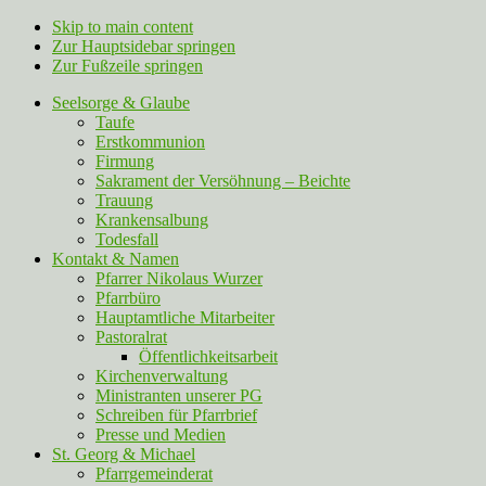
Skip to main content
Zur Hauptsidebar springen
Zur Fußzeile springen
Seelsorge & Glaube
Taufe
Erstkommunion
Firmung
Sakrament der Versöhnung – Beichte
Trauung
Krankensalbung
Todesfall
Kontakt & Namen
Pfarrer Nikolaus Wurzer
Pfarrbüro
Hauptamtliche Mitarbeiter
Pastoralrat
Öffentlichkeitsarbeit
Kirchenverwaltung
Ministranten unserer PG
Schreiben für Pfarrbrief
Presse und Medien
St. Georg & Michael
Pfarrgemeinderat