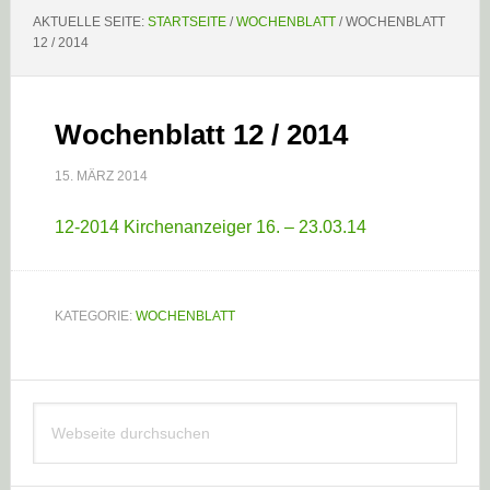
AKTUELLE SEITE:
STARTSEITE
/
WOCHENBLATT
/
WOCHENBLATT
12 / 2014
Wochenblatt 12 / 2014
15. MÄRZ 2014
12-2014 Kirchenanzeiger 16. – 23.03.14
KATEGORIE:
WOCHENBLATT
Haupt-
Webseite
Sidebar
durchsuchen