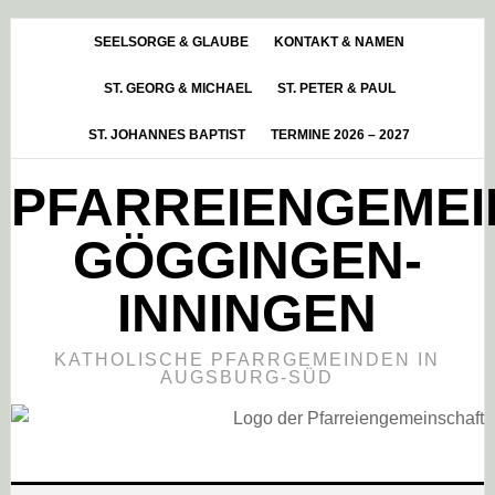
Skip
Zur
Zur
to
Hauptsidebar
Fußzeile
SEELSORGE & GLAUBE
KONTAKT & NAMEN
main
springen
springen
ST. GEORG & MICHAEL
ST. PETER & PAUL
content
ST. JOHANNES BAPTIST
TERMINE 2026 – 2027
PFARREIENGEME
GÖGGINGEN-
INNINGEN
KATHOLISCHE PFARRGEMEINDEN IN
AUGSBURG-SÜD