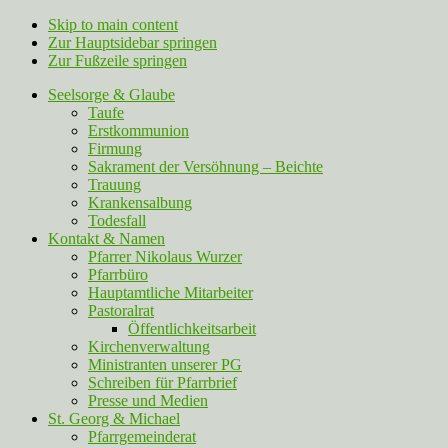
Skip to main content
Zur Hauptsidebar springen
Zur Fußzeile springen
Seelsorge & Glaube
Taufe
Erstkommunion
Firmung
Sakrament der Versöhnung – Beichte
Trauung
Krankensalbung
Todesfall
Kontakt & Namen
Pfarrer Nikolaus Wurzer
Pfarrbüro
Hauptamtliche Mitarbeiter
Pastoralrat
Öffentlichkeitsarbeit
Kirchenverwaltung
Ministranten unserer PG
Schreiben für Pfarrbrief
Presse und Medien
St. Georg & Michael
Pfarrgemeinderat