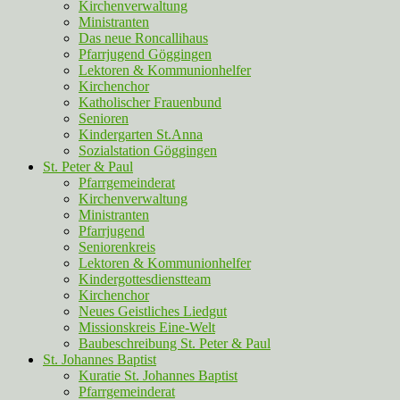
Kirchenverwaltung
Ministranten
Das neue Roncallihaus
Pfarrjugend Göggingen
Lektoren & Kommunionhelfer
Kirchenchor
Katholischer Frauenbund
Senioren
Kindergarten St.Anna
Sozialstation Göggingen
St. Peter & Paul
Pfarrgemeinderat
Kirchenverwaltung
Ministranten
Pfarrjugend
Seniorenkreis
Lektoren & Kommunionhelfer
Kindergottesdienstteam
Kirchenchor
Neues Geistliches Liedgut
Missionskreis Eine-Welt
Baubeschreibung St. Peter & Paul
St. Johannes Baptist
Kuratie St. Johannes Baptist
Pfarrgemeinderat