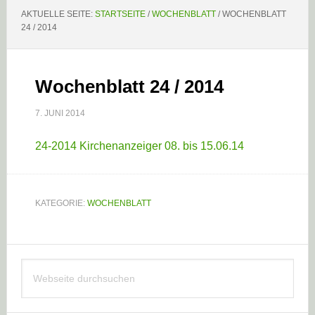
AKTUELLE SEITE:
STARTSEITE
/
WOCHENBLATT
/
WOCHENBLATT
24 / 2014
Wochenblatt 24 / 2014
7. JUNI 2014
24-2014 Kirchenanzeiger 08. bis 15.06.14
KATEGORIE:
WOCHENBLATT
Haupt-
Webseite
Sidebar
durchsuchen