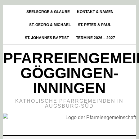
Skip
Zur
Zur
to
Hauptsidebar
Fußzeile
SEELSORGE & GLAUBE
KONTAKT & NAMEN
main
springen
springen
ST. GEORG & MICHAEL
ST. PETER & PAUL
content
ST. JOHANNES BAPTIST
TERMINE 2026 – 2027
PFARREIENGEME
GÖGGINGEN-
INNINGEN
KATHOLISCHE PFARRGEMEINDEN IN
AUGSBURG-SÜD