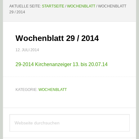
AKTUELLE SEITE:
STARTSEITE
/
WOCHENBLATT
/
WOCHENBLATT
29 / 2014
Wochenblatt 29 / 2014
12. JULI 2014
29-2014 Kirchenanzeiger 13. bis 20.07.14
KATEGORIE:
WOCHENBLATT
Haupt-
Webseite
Sidebar
durchsuchen