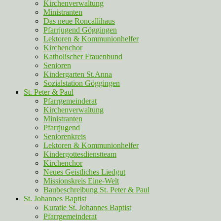
Kirchenverwaltung
Ministranten
Das neue Roncallihaus
Pfarrjugend Göggingen
Lektoren & Kommunionhelfer
Kirchenchor
Katholischer Frauenbund
Senioren
Kindergarten St.Anna
Sozialstation Göggingen
St. Peter & Paul
Pfarrgemeinderat
Kirchenverwaltung
Ministranten
Pfarrjugend
Seniorenkreis
Lektoren & Kommunionhelfer
Kindergottesdienstteam
Kirchenchor
Neues Geistliches Liedgut
Missionskreis Eine-Welt
Baubeschreibung St. Peter & Paul
St. Johannes Baptist
Kuratie St. Johannes Baptist
Pfarrgemeinderat