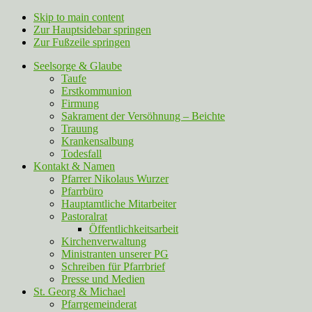
Skip to main content
Zur Hauptsidebar springen
Zur Fußzeile springen
Seelsorge & Glaube
Taufe
Erstkommunion
Firmung
Sakrament der Versöhnung – Beichte
Trauung
Krankensalbung
Todesfall
Kontakt & Namen
Pfarrer Nikolaus Wurzer
Pfarrbüro
Hauptamtliche Mitarbeiter
Pastoralrat
Öffentlichkeitsarbeit
Kirchenverwaltung
Ministranten unserer PG
Schreiben für Pfarrbrief
Presse und Medien
St. Georg & Michael
Pfarrgemeinderat