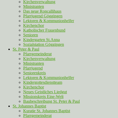
Kirchenverwaltung
Ministranten
Das neue Roncallihaus
Pfarrjugend Göggingen
Lektoren & Kommunionhelfer
Kirchenchor
Katholischer Frauenbund
Senioren
Kindergarten St.Anna
Sozialstation Göggingen
St. Peter & Paul
Pfarrgemeinderat
Kirchenverwaltung
Ministranten
Pfarrjugend
Seniorenkreis
Lektoren & Kommunionhelfer
Kindergottesdienstteam
Kirchenchor
Neues Geistliches Liedgut
Missionskreis Eine-Welt
Baubeschreibung St. Peter & Paul
St. Johannes Baptist
Kuratie St. Johannes Baptist
Pfarrgemeinderat