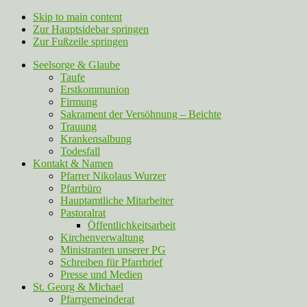
Skip to main content
Zur Hauptsidebar springen
Zur Fußzeile springen
Seelsorge & Glaube
Taufe
Erstkommunion
Firmung
Sakrament der Versöhnung – Beichte
Trauung
Krankensalbung
Todesfall
Kontakt & Namen
Pfarrer Nikolaus Wurzer
Pfarrbüro
Hauptamtliche Mitarbeiter
Pastoralrat
Öffentlichkeitsarbeit
Kirchenverwaltung
Ministranten unserer PG
Schreiben für Pfarrbrief
Presse und Medien
St. Georg & Michael
Pfarrgemeinderat