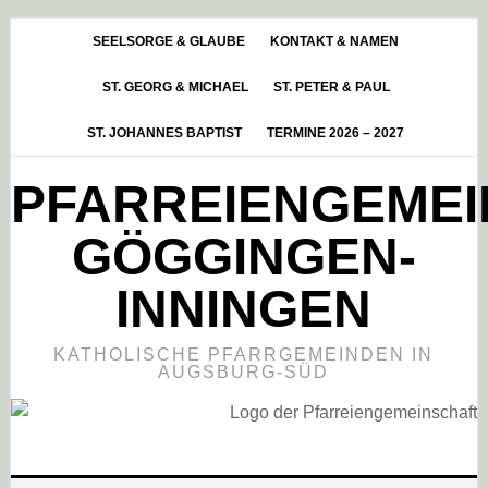
Skip
Zur
Zur
to
Hauptsidebar
Fußzeile
SEELSORGE & GLAUBE
KONTAKT & NAMEN
main
springen
springen
ST. GEORG & MICHAEL
ST. PETER & PAUL
content
ST. JOHANNES BAPTIST
TERMINE 2026 – 2027
PFARREIENGEME
GÖGGINGEN-
INNINGEN
KATHOLISCHE PFARRGEMEINDEN IN
AUGSBURG-SÜD