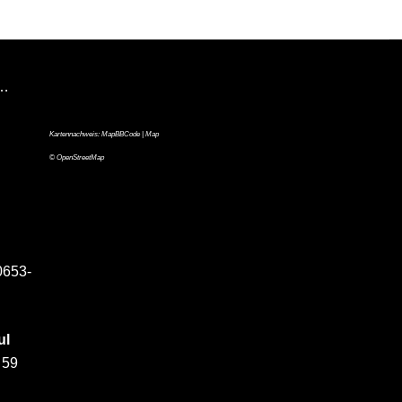
n…
Kartennachweis:
MapBBCode
| Map
©
OpenStreetMap
0653-
ul
 59