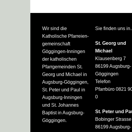
Footer
Wir sind die
Sie finden uns i
Katholische Pfarreien­
St. Georg und
gemeinschaft
Michael
Göggingen-Inningen
Klausenberg 7
der katholischen
86199 Augsburg-
Pfarrgemeinden St.
Göggingen
Georg und Michael in
Telefon
Augsburg-Göggingen,
Pfarrbüro 0821 9
St. Peter und Paul in
0
Augsburg-Inningen
und St. Johannes
St. Peter und Pa
Baptist in Augsburg-
Bobinger Strasse
Göggingen.
86199 Augsburg-