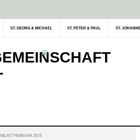
ST. GEORG & MICHAEL
ST. PETER & PAUL
ST. JOHANN
GEMEINSCHAFT
-
BLATT FEBRUAR 2015