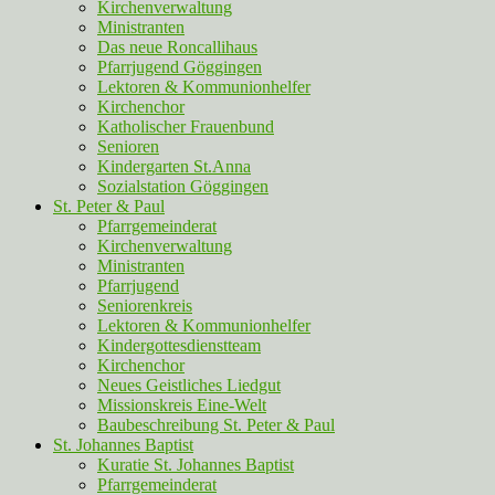
Kirchenverwaltung
Ministranten
Das neue Roncallihaus
Pfarrjugend Göggingen
Lektoren & Kommunionhelfer
Kirchenchor
Katholischer Frauenbund
Senioren
Kindergarten St.Anna
Sozialstation Göggingen
St. Peter & Paul
Pfarrgemeinderat
Kirchenverwaltung
Ministranten
Pfarrjugend
Seniorenkreis
Lektoren & Kommunionhelfer
Kindergottesdienstteam
Kirchenchor
Neues Geistliches Liedgut
Missionskreis Eine-Welt
Baubeschreibung St. Peter & Paul
St. Johannes Baptist
Kuratie St. Johannes Baptist
Pfarrgemeinderat