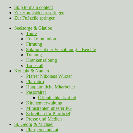
Skip to main content
Zur Hauptsidebar springen
Zur Fußzeile springen
Seelsorge & Glaube
Taufe
Erstkommunion
Firmung
Sakrament der Versöhnung – Beichte
Trauung
Krankensalbung
Todesfall
Kontakt & Namen
Pfarrer Nikolaus Wurzer
Pfarrbüro
Hauptamtliche Mitarbeiter
Pastoralrat
Öffentlichkeitsarbeit
Kirchenverwaltung
Ministranten unserer PG
Schreiben für Pfarrbrief
Presse und Medien
St. Georg & Michael
Pfarrgemeinderat