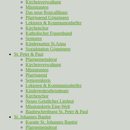
Kirchenverwaltung
Ministranten
Das neue Roncallihaus
Pfarrjugend Göggingen
Lektoren & Kommunionhelfer
Kirchenchor
Katholischer Frauenbund
Senioren
Kindergarten St.Anna
Sozialstation Göggingen
St. Peter & Paul
Pfarrgemeinderat
Kirchenverwaltung
Ministranten
Pfarrjugend
Seniorenkreis
Lektoren & Kommunionhelfer
Kindergottesdienstteam
Kirchenchor
Neues Geistliches Liedgut
Missionskreis Eine-Welt
Baubeschreibung St. Peter & Paul
St. Johannes Baptist
Kuratie St. Johannes Baptist
Pfarrgemeinderat