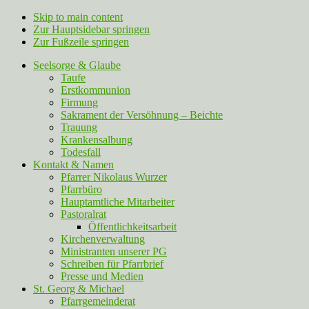
Skip to main content
Zur Hauptsidebar springen
Zur Fußzeile springen
Seelsorge & Glaube
Taufe
Erstkommunion
Firmung
Sakrament der Versöhnung – Beichte
Trauung
Krankensalbung
Todesfall
Kontakt & Namen
Pfarrer Nikolaus Wurzer
Pfarrbüro
Hauptamtliche Mitarbeiter
Pastoralrat
Öffentlichkeitsarbeit
Kirchenverwaltung
Ministranten unserer PG
Schreiben für Pfarrbrief
Presse und Medien
St. Georg & Michael
Pfarrgemeinderat