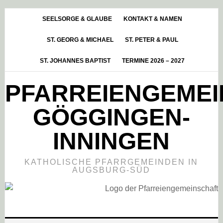
Skip
Zur
Zur
to
Hauptsidebar
Fußzeile
SEELSORGE & GLAUBE
KONTAKT & NAMEN
main
springen
springen
ST. GEORG & MICHAEL
ST. PETER & PAUL
content
ST. JOHANNES BAPTIST
TERMINE 2026 – 2027
PFARREIENGEME
GÖGGINGEN-
INNINGEN
KATHOLISCHE PFARRGEMEINDEN IN
AUGSBURG-SÜD