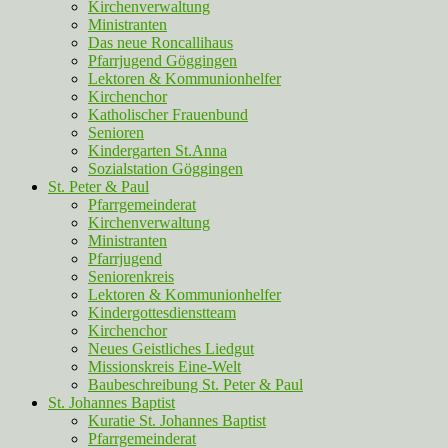
Kirchenverwaltung
Ministranten
Das neue Roncallihaus
Pfarrjugend Göggingen
Lektoren & Kommunionhelfer
Kirchenchor
Katholischer Frauenbund
Senioren
Kindergarten St.Anna
Sozialstation Göggingen
St. Peter & Paul
Pfarrgemeinderat
Kirchenverwaltung
Ministranten
Pfarrjugend
Seniorenkreis
Lektoren & Kommunionhelfer
Kindergottesdienstteam
Kirchenchor
Neues Geistliches Liedgut
Missionskreis Eine-Welt
Baubeschreibung St. Peter & Paul
St. Johannes Baptist
Kuratie St. Johannes Baptist
Pfarrgemeinderat