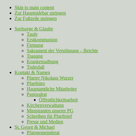
Skip to main content
Zur Hauptsidebar springen
Zur Fußzeile springen
Seelsorge & Glaube
Taufe
Erstkommunion
Firmung
Sakrament der Versöhnung – Beichte
Trauung
Krankensalbung
Todesfall
Kontakt & Namen
Pfarrer Nikolaus Wurzer
Pfarrbüro
Hauptamtliche Mitarbeiter
Pastoralrat
Öffentlichkeitsarbeit
Kirchenverwaltung
Ministranten unserer PG
Schreiben für Pfarrbrief
Presse und Medien
St. Georg & Michael
Pfarrgemeinderat