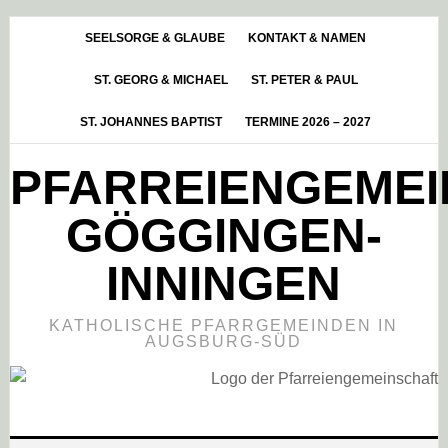
Skip
Zur
Zur
to
Hauptsidebar
Fußzeile
SEELSORGE & GLAUBE
KONTAKT & NAMEN
main
springen
springen
ST. GEORG & MICHAEL
ST. PETER & PAUL
content
ST. JOHANNES BAPTIST
TERMINE 2026 – 2027
PFARREIENGEME
GÖGGINGEN-
INNINGEN
KATHOLISCHE PFARRGEMEINDEN IN
AUGSBURG-SÜD