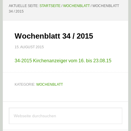
AKTUELLE SEITE:
STARTSEITE
/
WOCHENBLATT
/
WOCHENBLATT
34 / 2015
Wochenblatt 34 / 2015
15. AUGUST 2015
34-2015 Kirchenanzeiger vom 16. bis 23.08.15
KATEGORIE:
WOCHENBLATT
Haupt-
Webseite
Sidebar
durchsuchen