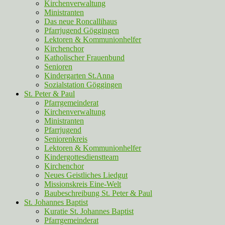
Kirchenverwaltung
Ministranten
Das neue Roncallihaus
Pfarrjugend Göggingen
Lektoren & Kommunionhelfer
Kirchenchor
Katholischer Frauenbund
Senioren
Kindergarten St.Anna
Sozialstation Göggingen
St. Peter & Paul
Pfarrgemeinderat
Kirchenverwaltung
Ministranten
Pfarrjugend
Seniorenkreis
Lektoren & Kommunionhelfer
Kindergottesdienstteam
Kirchenchor
Neues Geistliches Liedgut
Missionskreis Eine-Welt
Baubeschreibung St. Peter & Paul
St. Johannes Baptist
Kuratie St. Johannes Baptist
Pfarrgemeinderat