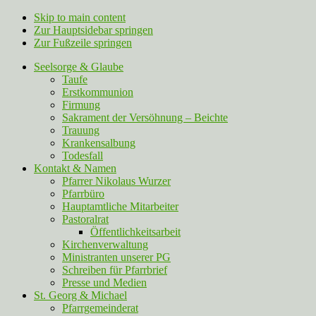
Skip to main content
Zur Hauptsidebar springen
Zur Fußzeile springen
Seelsorge & Glaube
Taufe
Erstkommunion
Firmung
Sakrament der Versöhnung – Beichte
Trauung
Krankensalbung
Todesfall
Kontakt & Namen
Pfarrer Nikolaus Wurzer
Pfarrbüro
Hauptamtliche Mitarbeiter
Pastoralrat
Öffentlichkeitsarbeit
Kirchenverwaltung
Ministranten unserer PG
Schreiben für Pfarrbrief
Presse und Medien
St. Georg & Michael
Pfarrgemeinderat