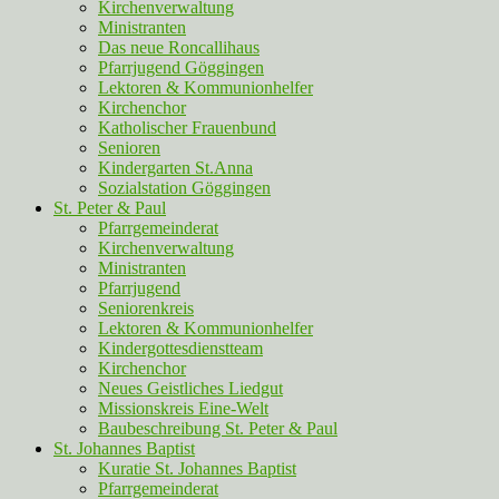
Kirchenverwaltung
Ministranten
Das neue Roncallihaus
Pfarrjugend Göggingen
Lektoren & Kommunionhelfer
Kirchenchor
Katholischer Frauenbund
Senioren
Kindergarten St.Anna
Sozialstation Göggingen
St. Peter & Paul
Pfarrgemeinderat
Kirchenverwaltung
Ministranten
Pfarrjugend
Seniorenkreis
Lektoren & Kommunionhelfer
Kindergottesdienstteam
Kirchenchor
Neues Geistliches Liedgut
Missionskreis Eine-Welt
Baubeschreibung St. Peter & Paul
St. Johannes Baptist
Kuratie St. Johannes Baptist
Pfarrgemeinderat