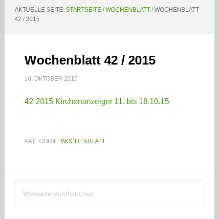
AKTUELLE SEITE:
STARTSEITE
/
WOCHENBLATT
/
WOCHENBLATT
42 / 2015
Wochenblatt 42 / 2015
10. OKTOBER 2015
42-2015 Kirchenanzeiger 11. bis 18.10.15
KATEGORIE:
WOCHENBLATT
Haupt-
Webseite
Sidebar
durchsuchen