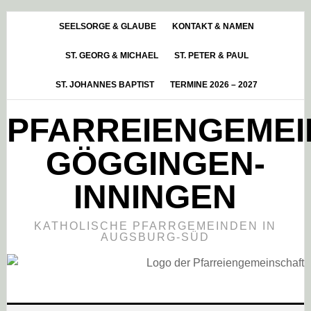
Skip
Zur
Zur
to
Hauptsidebar
Fußzeile
SEELSORGE & GLAUBE
KONTAKT & NAMEN
main
springen
springen
ST. GEORG & MICHAEL
ST. PETER & PAUL
content
ST. JOHANNES BAPTIST
TERMINE 2026 – 2027
PFARREIENGEME
GÖGGINGEN-
INNINGEN
KATHOLISCHE PFARRGEMEINDEN IN
AUGSBURG-SÜD