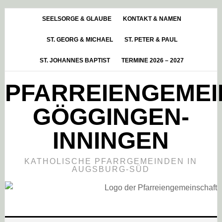
Skip
Zur
Zur
to
Hauptsidebar
Fußzeile
SEELSORGE & GLAUBE
KONTAKT & NAMEN
main
springen
springen
ST. GEORG & MICHAEL
ST. PETER & PAUL
content
ST. JOHANNES BAPTIST
TERMINE 2026 – 2027
PFARREIENGEME
GÖGGINGEN-
INNINGEN
KATHOLISCHE PFARRGEMEINDEN IN
AUGSBURG-SÜD