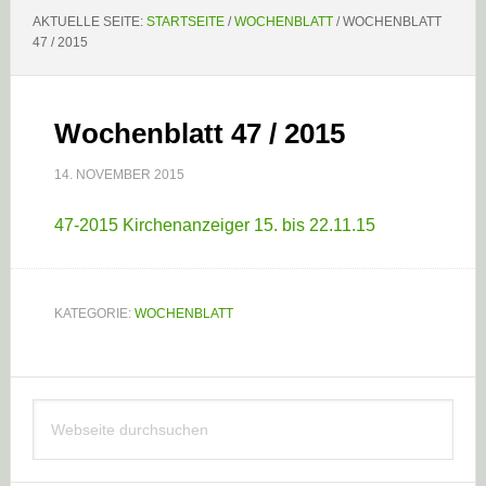
AKTUELLE SEITE:
STARTSEITE
/
WOCHENBLATT
/
WOCHENBLATT
47 / 2015
Wochenblatt 47 / 2015
14. NOVEMBER 2015
47-2015 Kirchenanzeiger 15. bis 22.11.15
KATEGORIE:
WOCHENBLATT
Haupt-
Webseite
Sidebar
durchsuchen