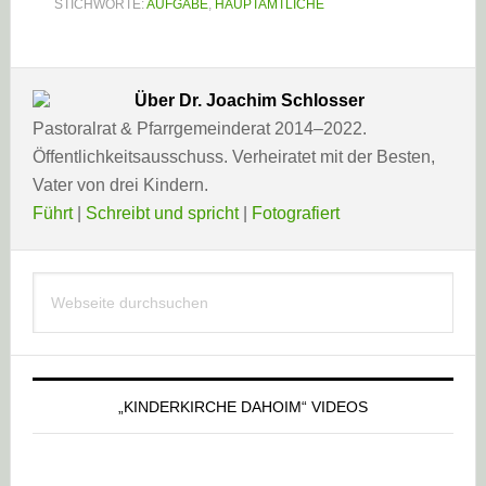
STICHWORTE:
AUFGABE
,
HAUPTAMTLICHE
Über
Dr. Joachim Schlosser
Pastoralrat & Pfarrgemeinderat 2014–2022.
Öffentlichkeitsausschuss. Verheiratet mit der Besten,
Vater von drei Kindern.
Führt
|
Schreibt und spricht
|
Fotografiert
Haupt-
Webseite
Sidebar
durchsuchen
„KINDERKIRCHE DAHOIM“ VIDEOS