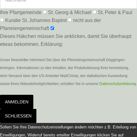
Ihre Pfarrgemeinde
St. Georg & Michael
St. Peter & Paul
Kuratie St. Johannes Baptist
nicht aus der
Pfarreiengemeinschaft
Dieses Häkchen müssen Sie anklicken, damit Sie überhaupt
etwas bekommen. Erklärung:
Unser Newsletter informiert Sie über die Pfarreiengemeinschaft Göggingen-
Inningen. Informationen zu den Inhalten, der Protokollierung Ihrer Anmeldung,
dem Versand über den US-Anbieter MailChimp, der statistischen Auswertung
sowie Ihren Abbestellmöglichkeiten, erhalten Sie in unserer
Datenschutzerklärung
.
ANMELDEN
SCHLIESSEN
Sofern Sie Ihre Datenschutzeinstellungen ändern möchten z.B. Erteilung von
Einwilligungen, Widerruf bereits erteilter Einwilligungen klicken Sie auf