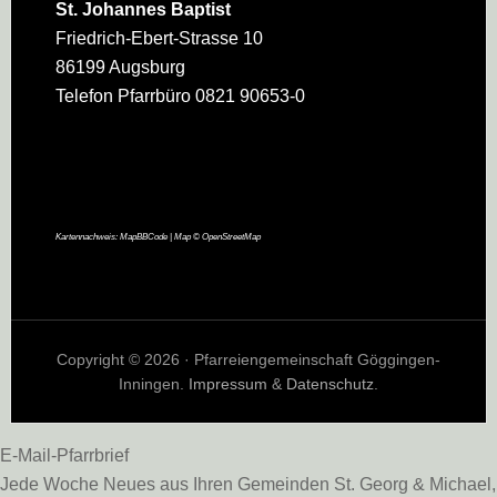
St. Johannes Baptist
Friedrich-Ebert-Strasse 10
86199 Augsburg
Telefon Pfarrbüro 0821 90653-0
Kartennachweis:
MapBBCode
| Map ©
OpenStreetMap
Copyright © 2026 · Pfarreiengemeinschaft Göggingen-
Inningen.
Impressum
&
Datenschutz
.
E-Mail-Pfarrbrief
Jede Woche Neues aus Ihren Gemeinden St. Georg & Michael,