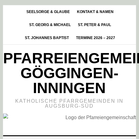
Skip
Zur
Zur
to
Hauptsidebar
Fußzeile
SEELSORGE & GLAUBE
KONTAKT & NAMEN
main
springen
springen
ST. GEORG & MICHAEL
ST. PETER & PAUL
content
ST. JOHANNES BAPTIST
TERMINE 2026 – 2027
PFARREIENGEME
GÖGGINGEN-
INNINGEN
KATHOLISCHE PFARRGEMEINDEN IN
AUGSBURG-SÜD