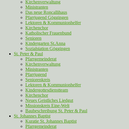
Kirchenverwaltung
Ministranten
Das neue Roncallihaus
Pfarrjugend Göggingen
Lektoren & Kommunionhelfer
Kirchenchor
Katholischer Frauenbund
Senioren
Kindergarten St.Anna
Sozialstation Göggingen
St. Peter & Paul
Pfarrgemeinderat
Kirchenverwaltung
Ministranten
Pfarrjugend
Seniorenkreis
Lektoren & Kommunionhelfer
Kindergottesdienstteam
Kirchenchor
Neues Geistliches Liedgut
Missionskreis Eine-Welt
Baubeschreibung St. Peter & Paul
St. Johannes Baptist
Kuratie St. Johannes Baptist
Pfarrgemeinderat