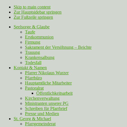
Skip to main content
Zur Hauptsidebar springen
Zur Fußzeile springen
Seelsorge & Glaube
Taufe
Erstkommunion
Firmung
Sakrament der Versöhnung – Beichte
Trauung
Krankensalbung
Todesfall
Kontakt & Namen
Pfarrer Nikolaus Wurzer
Pfarrbüro
Hauptamtliche Mitarbeiter
Pastoralrat
Öffentlichkeitsarbeit
Kirchenverwaltung
Ministranten unserer PG
Schreiben für Pfarrbrief
Presse und Medien
St. Georg & Michael
Pfarrgemeinderat