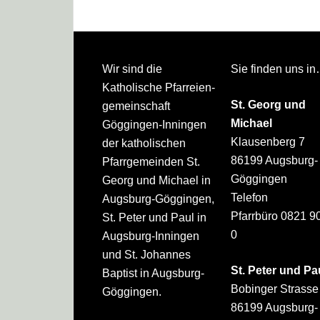
Footer
Wir sind die
Sie finden uns i
Katholische Pfarreien­
St. Georg und
gemeinschaft
Michael
Göggingen-Inningen
Klausenberg 7
der katholischen
86199 Augsburg-
Pfarrgemeinden St.
Göggingen
Georg und Michael in
Telefon
Augsburg-Göggingen,
Pfarrbüro 0821 9
St. Peter und Paul in
0
Augsburg-Inningen
und St. Johannes
St. Peter und Pa
Baptist in Augsburg-
Bobinger Strasse
Göggingen.
86199 Augsburg-