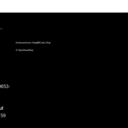
n…
Kartennachweis:
MapBBCode
| Map
©
OpenStreetMap
0653-
ul
 59