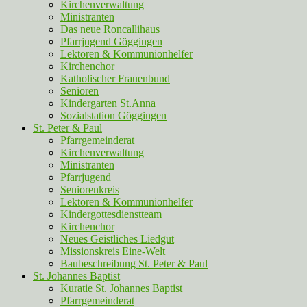
Kirchenverwaltung
Ministranten
Das neue Roncallihaus
Pfarrjugend Göggingen
Lektoren & Kommunionhelfer
Kirchenchor
Katholischer Frauenbund
Senioren
Kindergarten St.Anna
Sozialstation Göggingen
St. Peter & Paul
Pfarrgemeinderat
Kirchenverwaltung
Ministranten
Pfarrjugend
Seniorenkreis
Lektoren & Kommunionhelfer
Kindergottesdienstteam
Kirchenchor
Neues Geistliches Liedgut
Missionskreis Eine-Welt
Baubeschreibung St. Peter & Paul
St. Johannes Baptist
Kuratie St. Johannes Baptist
Pfarrgemeinderat