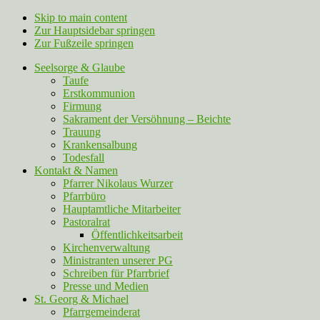
Skip to main content
Zur Hauptsidebar springen
Zur Fußzeile springen
Seelsorge & Glaube
Taufe
Erstkommunion
Firmung
Sakrament der Versöhnung – Beichte
Trauung
Krankensalbung
Todesfall
Kontakt & Namen
Pfarrer Nikolaus Wurzer
Pfarrbüro
Hauptamtliche Mitarbeiter
Pastoralrat
Öffentlichkeitsarbeit
Kirchenverwaltung
Ministranten unserer PG
Schreiben für Pfarrbrief
Presse und Medien
St. Georg & Michael
Pfarrgemeinderat