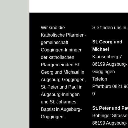
Footer
Wir sind die
Sie finden uns i
Katholische Pfarreien­
St. Georg und
gemeinschaft
Michael
Göggingen-Inningen
Klausenberg 7
der katholischen
86199 Augsburg-
Pfarrgemeinden St.
Göggingen
Georg und Michael in
Telefon
Augsburg-Göggingen,
Pfarrbüro 0821 9
St. Peter und Paul in
0
Augsburg-Inningen
und St. Johannes
St. Peter und Pa
Baptist in Augsburg-
Bobinger Strasse
Göggingen.
86199 Augsburg-