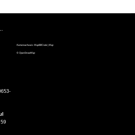
n…
Kartennachweis:
MapBBCode
| Map
©
OpenStreetMap
0653-
ul
 59