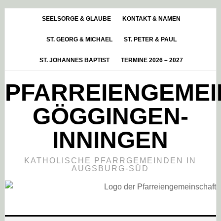
Skip
Zur
Zur
to
Hauptsidebar
Fußzeile
SEELSORGE & GLAUBE
KONTAKT & NAMEN
main
springen
springen
ST. GEORG & MICHAEL
ST. PETER & PAUL
content
ST. JOHANNES BAPTIST
TERMINE 2026 – 2027
PFARREIENGEME
GÖGGINGEN-
INNINGEN
KATHOLISCHE PFARRGEMEINDEN IN
AUGSBURG-SÜD