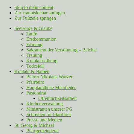
Skip to main content
Zur Hauptsidebar springen
Zur Fußzeile springen
Seelsorge & Glaube
Taufe
Erstkommunion
Firmung
Sakrament der Versöhnung – Beichte
Trauung
Krankensalbung
Todesfall
Kontakt & Namen
Pfarrer Nikolaus Wurzer
Pfarrbüro
Hauptamtliche Mitarbeiter
Pastoralrat
Öffentlichkeitsarbeit
Kirchenverwaltung
Ministranten unserer PG
Schreiben für Pfarrbrief
Presse und Medien
St. Georg & Michael
Pfarrgemeinderat