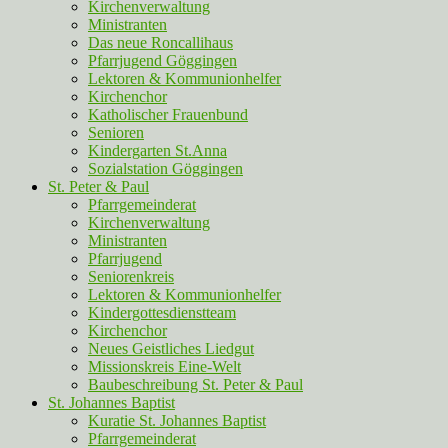
Kirchenverwaltung
Ministranten
Das neue Roncallihaus
Pfarrjugend Göggingen
Lektoren & Kommunionhelfer
Kirchenchor
Katholischer Frauenbund
Senioren
Kindergarten St.Anna
Sozialstation Göggingen
St. Peter & Paul
Pfarrgemeinderat
Kirchenverwaltung
Ministranten
Pfarrjugend
Seniorenkreis
Lektoren & Kommunionhelfer
Kindergottesdienstteam
Kirchenchor
Neues Geistliches Liedgut
Missionskreis Eine-Welt
Baubeschreibung St. Peter & Paul
St. Johannes Baptist
Kuratie St. Johannes Baptist
Pfarrgemeinderat