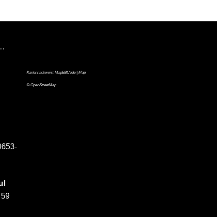
n…
Kartennachweis:
MapBBCode
| Map
©
OpenStreetMap
0653-
ul
 59