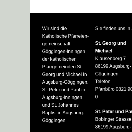
Footer
Wir sind die
Sie finden uns i
Katholische Pfarreien­
St. Georg und
gemeinschaft
Michael
Göggingen-Inningen
Klausenberg 7
der katholischen
86199 Augsburg-
Pfarrgemeinden St.
Göggingen
Georg und Michael in
Telefon
Augsburg-Göggingen,
Pfarrbüro 0821 9
St. Peter und Paul in
0
Augsburg-Inningen
und St. Johannes
St. Peter und Pa
Baptist in Augsburg-
Bobinger Strasse
Göggingen.
86199 Augsburg-