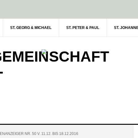
ST. GEORG & MICHAEL
ST. PETER & PAUL
ST. JOHANN
GEMEINSCHAFT
-
NANZEIGER NR. 50 V. 11.12. BIS 18.12.2016