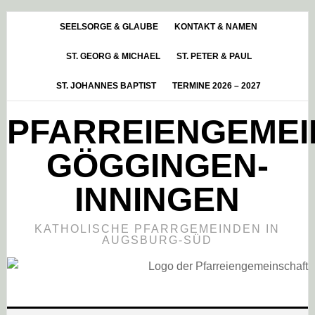
Skip
Zur
Zur
to
Hauptsidebar
Fußzeile
SEELSORGE & GLAUBE
KONTAKT & NAMEN
main
springen
springen
ST. GEORG & MICHAEL
ST. PETER & PAUL
content
ST. JOHANNES BAPTIST
TERMINE 2026 – 2027
PFARREIENGEME
GÖGGINGEN-
INNINGEN
KATHOLISCHE PFARRGEMEINDEN IN
AUGSBURG-SÜD