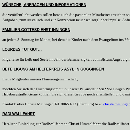
WÜNSCHE, ANFRAGEN UND INFORMATIONEN
die veröffentlicht werden sollen bzw. auch die pastoralen Mitarbeiter erreichen s
Aufgaben, zum Austausch und zur Konzeption neuer seelsorglicher Impulse. Anfr
FAMILIEN-GOTTESDIENST INNINGEN
an jedem 3. Sonntag im Monat, bei dem die Kinder nach dem Evangelium ins Pfarr
LOURDES TUT GUT…
Pilgerreise für Leib und Seele im Jahr der Barmherzigkeit vom Bistum Augsburg. F
BETEILIGUNG AM HELFERKREIS ASYL IN GÖGGINGEN
Liebe Mitglieder unserer Pfarreiengemeinschaft,
möchten Sie sich der Flüchtlingsarbeit in unserer PG anschließen? Vor einigen
Habsburgstraße. Gerne können Sie sich dieser Gruppe noch anschließen und damit
Kontakt: über Christa Meitinger, Tel. 90653-12 (Pfarrbüro) bzw:
christa.meiting
RADLWALLFAHRT
Herzliche Einladung zur Radlwallfahrt an Christi Himmelfahrt:
die Radlwallfahrt