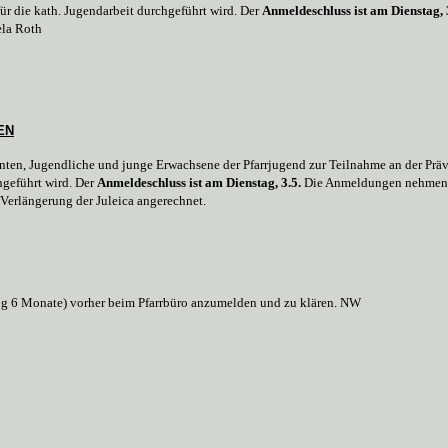
für die kath. Jugendarbeit durchgeführt wird. Der
Anmeldeschluss ist am Dienstag, 
ela Roth
EN
ranten, Jugendliche und junge Erwachsene der Pfarrjugend zur Teilnahme an der P
hgeführt wird. Der
Anmeldeschluss ist am Dienstag, 3.5.
Die Anmeldungen nehmen de
Verlängerung der Juleica angerechnet.
lung 6 Monate) vorher beim Pfarrbüro anzumelden und zu klären. NW