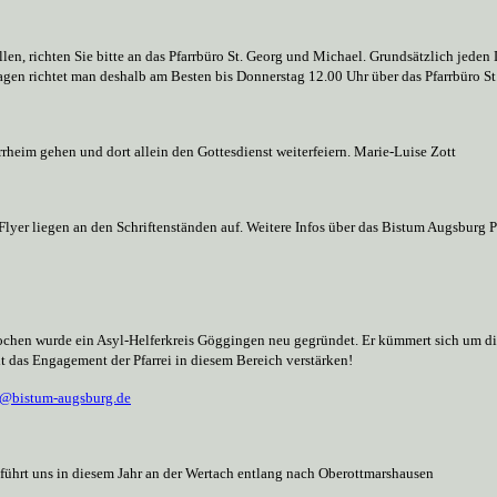
ollen, richten Sie bitte an das Pfarrbüro St. Georg und Michael. Grundsätzlich jeden
agen richtet man deshalb am Besten bis Donnerstag 12.00 Uhr über das Pfarrbüro 
heim gehen und dort allein den Gottesdienst weiterfeiern. Marie-Luise Zott
lyer liegen an den Schriftenständen auf. Weitere Infos über das Bistum Augsburg P
 Wochen wurde ein Asyl-Helferkreis Göggingen neu gegründet. Er kümmert sich um 
 das Engagement der Pfarrei in diesem Bereich verstärken!
er@bistum-augsburg.de
 führt uns in diesem Jahr an der Wertach entlang nach Oberottmarshausen