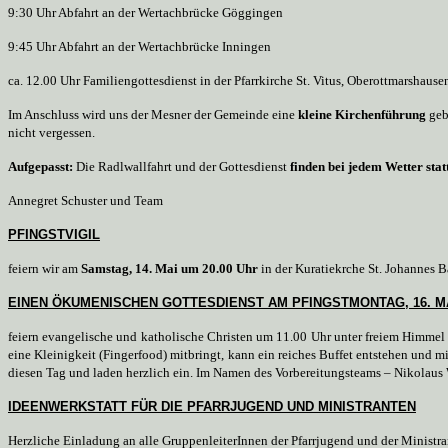
9:30 Uhr Abfahrt an der Wertachbrücke Göggingen
9:45 Uhr Abfahrt an der Wertachbrücke Inningen
ca. 12.00 Uhr Familiengottesdienst in der Pfarrkirche St. Vitus, Oberottmarshause
Im Anschluss wird uns der Mesner der Gemeinde eine
kleine Kirchenführung
geb
nicht vergessen.
Aufgepasst:
Die Radlwallfahrt und der Gottesdienst
finden bei jedem Wetter stat
Annegret Schuster und Team
PFINGSTVIGIL
feiern wir am
Samstag, 14. Mai um 20.00 Uhr
in der Kuratiekrche St. Johannes 
EINEN ÖKUMENISCHEN GOTTESDIENST AM PFINGSTMONTAG, 16. M
feiern evangelische und katholische Christen um 11.00 Uhr unter freiem Himmel 
eine Kleinigkeit (Fingerfood) mitbringt, kann ein reiches Buffet entstehen und mi
diesen Tag und laden herzlich ein. Im Namen des Vorbereitungsteams – Nikolaus 
IDEENWERKSTATT FÜR DIE PFARRJUGEND UND MINISTRANTEN
Herzliche Einladung an alle GruppenleiterInnen der Pfarrjugend und der Ministr