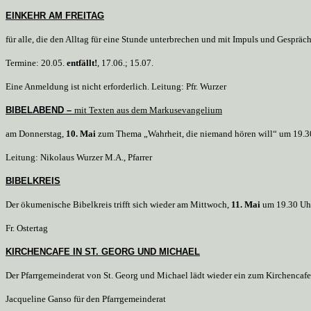
EINKEHR AM FREITAG
für alle, die den Alltag für eine Stunde unterbrechen und mit Impuls und Gespräc
Termine: 20.05.
entfällt!
, 17.06.; 15.07.
Eine Anmeldung ist nicht erforderlich. Leitung: Pfr. Wurzer
BIBELABEND –
mit Texten aus dem Markusevangelium
am Donnerstag,
10. Mai
zum Thema „Wahrheit, die niemand hören will“ um 19.30 U
Leitung: Nikolaus Wurzer M.A., Pfarrer
BIBELKREIS
Der ökumenische Bibelkreis trifft sich wieder am Mittwoch,
11. Mai
um 19.30 Uhr 
Fr. Ostertag
KIRCHENCAFE IN ST. GEORG UND MICHAEL
Der Pfarrgemeinderat von St. Georg und Michael lädt wieder ein zum Kirchencafe
Jacqueline Ganso für den Pfarrgemeinderat