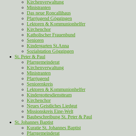
Kirchenverwaltung
Ministranten
Das neue Roncallihaus
Pfarrjugend Göggingen
Lektoren & Kommunionhelfer
Kirchenchor
Katholischer Frauenbund
Senioren
Kindergarten St.Anna
Sozialstation Göggingen
St. Peter & Paul
Pfarrgemeinderat
Kirchenverwaltung
Ministranten
Pfarrjugend
Seniorenkreis
Lektoren & Kommunionhelfer
Kindergottesdienstteam
Kirchenchor
Neues Geistliches Liedgut
Missionskreis Eine-Welt
Baubeschreibung St. Peter & Paul
St. Johannes Baptist
Kuratie St. Johannes Baptist
Pfarrgemeinderat