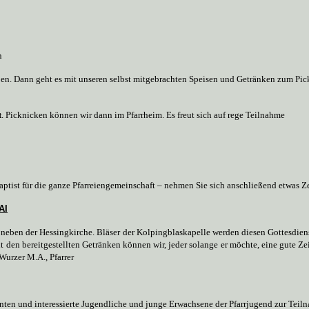
n
en. Dann geht es mit unseren selbst mitgebrachten Speisen und Getränken zum Pi
t
. Picknicken können wir dann im Pfarrheim. Es freut sich auf rege Teilnahme
Baptist für die ganze Pfarreiengemeinschaft – nehmen Sie sich anschließend etwas 
AI
neben der Hessingkirche. Bläser der Kolpingblaskapelle werden diesen Gottesdien
t den bereitgestellten Getränken können wir, jeder solange er möchte, eine gute Zeit
Wurzer M.A., Pfarrer
anten und interessierte Jugendliche und junge Erwachsene der Pfarrjugend zur Tei