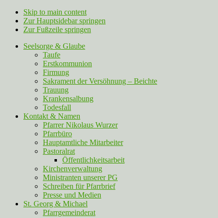
Skip to main content
Zur Hauptsidebar springen
Zur Fußzeile springen
Seelsorge & Glaube
Taufe
Erstkommunion
Firmung
Sakrament der Versöhnung – Beichte
Trauung
Krankensalbung
Todesfall
Kontakt & Namen
Pfarrer Nikolaus Wurzer
Pfarrbüro
Hauptamtliche Mitarbeiter
Pastoralrat
Öffentlichkeitsarbeit
Kirchenverwaltung
Ministranten unserer PG
Schreiben für Pfarrbrief
Presse und Medien
St. Georg & Michael
Pfarrgemeinderat