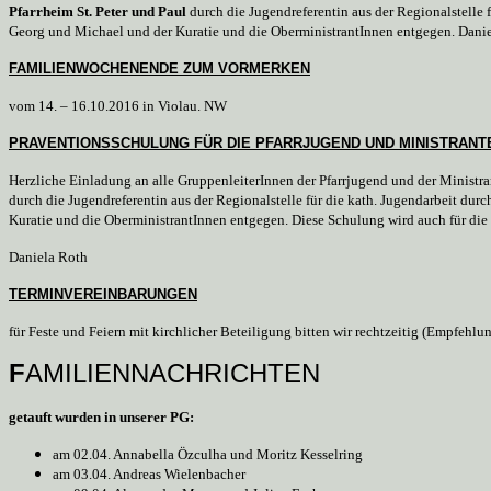
Pfarrheim St. Peter und Paul
durch die Jugendreferentin aus der Regionalstelle 
Georg und Michael und der Kuratie und die OberministrantInnen entgegen. Dani
FAMILIENWOCHENENDE ZUM VORMERKEN
vom 14. – 16.10.2016 in Violau. NW
PRAVENTIONSSCHULUNG FÜR DIE PFARRJUGEND UND MINISTRANT
Herzliche Einladung an alle GruppenleiterInnen der Pfarrjugend und der Minist
durch die Jugendreferentin aus der Regionalstelle für die kath. Jugendarbeit durc
Kuratie und die OberministrantInnen entgegen. Diese Schulung wird auch für die 
Daniela Roth
TERMINVEREINBARUNGEN
für Feste und Feiern mit kirchlicher Beteiligung bitten wir rechtzeitig (Empfeh
F
AMILIENNACHRICHTEN
getauft wurden in unserer PG:
am 02.04. Annabella Özculha und Moritz Kesselring
am 03.04. Andreas Wielenbacher