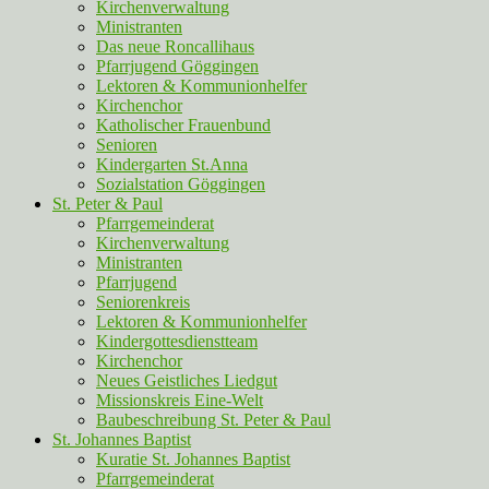
Kirchenverwaltung
Ministranten
Das neue Roncallihaus
Pfarrjugend Göggingen
Lektoren & Kommunionhelfer
Kirchenchor
Katholischer Frauenbund
Senioren
Kindergarten St.Anna
Sozialstation Göggingen
St. Peter & Paul
Pfarrgemeinderat
Kirchenverwaltung
Ministranten
Pfarrjugend
Seniorenkreis
Lektoren & Kommunionhelfer
Kindergottesdienstteam
Kirchenchor
Neues Geistliches Liedgut
Missionskreis Eine-Welt
Baubeschreibung St. Peter & Paul
St. Johannes Baptist
Kuratie St. Johannes Baptist
Pfarrgemeinderat