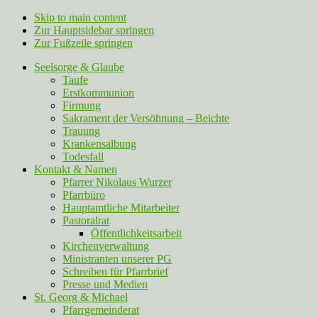
Skip to main content
Zur Hauptsidebar springen
Zur Fußzeile springen
Seelsorge & Glaube
Taufe
Erstkommunion
Firmung
Sakrament der Versöhnung – Beichte
Trauung
Krankensalbung
Todesfall
Kontakt & Namen
Pfarrer Nikolaus Wurzer
Pfarrbüro
Hauptamtliche Mitarbeiter
Pastoralrat
Öffentlichkeitsarbeit
Kirchenverwaltung
Ministranten unserer PG
Schreiben für Pfarrbrief
Presse und Medien
St. Georg & Michael
Pfarrgemeinderat