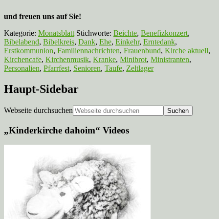
und freuen uns auf Sie!
Kategorie:
Monatsblatt
Stichworte:
Beichte
,
Benefizkonzert
,
Bibelabend
,
Bibelkreis
,
Dank
,
Ehe
,
Einkehr
,
Erntedank
,
Erstkommunion
,
Familiennachrichten
,
Frauenbund
,
Kirche aktuell
,
Kirchencafe
,
Kirchenmusik
,
Kranke
,
Minibrot
,
Ministranten
,
Personalien
,
Pfarrfest
,
Senioren
,
Taufe
,
Zeltlager
Haupt-Sidebar
Webseite durchsuchen
„Kinderkirche dahoim“ Videos