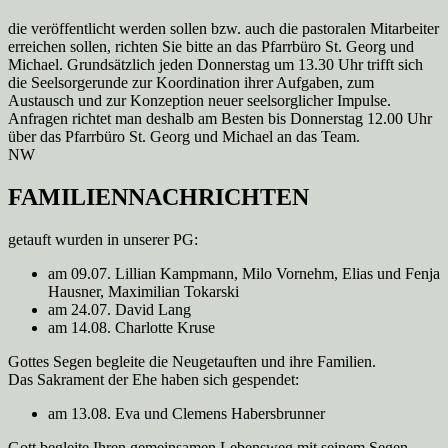
die veröffentlicht werden sollen bzw. auch die pastoralen Mitarbeiter
erreichen sollen, richten Sie bitte an das Pfarrbüro St. Georg und
Michael. Grundsätzlich jeden Donnerstag um 13.30 Uhr trifft sich
die Seelsorgerunde zur Koordination ihrer Aufgaben, zum
Austausch und zur Konzeption neuer seelsorglicher Impulse.
Anfragen richtet man deshalb am Besten bis Donnerstag 12.00 Uhr
über das Pfarrbüro St. Georg und Michael an das Team.
NW
FAMILIENNACHRICHTEN
getauft wurden in unserer PG:
am 09.07. Lillian Kampmann, Milo Vornehm, Elias und Fenja
Hausner, Maximilian Tokarski
am 24.07. David Lang
am 14.08. Charlotte Kruse
Gottes Segen begleite die Neugetauften und ihre Familien.
Das Sakrament der Ehe haben sich gespendet:
am 13.08. Eva und Clemens Habersbrunner
Gott begleite Ihren gemeinsamen Lebensweg mit seinem Segen