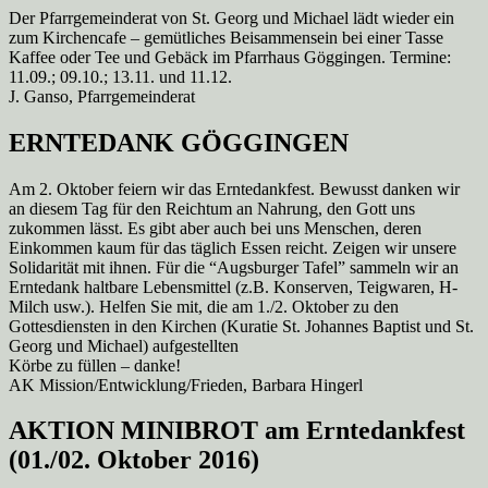
Der Pfarrgemeinderat von St. Georg und Michael lädt wieder ein
zum Kirchencafe – gemütliches Beisammensein bei einer Tasse
Kaffee oder Tee und Gebäck im Pfarrhaus Göggingen. Termine:
11.09.; 09.10.; 13.11. und 11.12.
J. Ganso, Pfarrgemeinderat
ERNTEDANK GÖGGINGEN
Am 2. Oktober feiern wir das Erntedankfest. Bewusst danken wir
an diesem Tag für den Reichtum an Nahrung, den Gott uns
zukommen lässt. Es gibt aber auch bei uns Menschen, deren
Einkommen kaum für das täglich Essen reicht. Zeigen wir unsere
Solidarität mit ihnen. Für die “Augsburger Tafel” sammeln wir an
Erntedank haltbare Lebensmittel (z.B. Konserven, Teigwaren, H-
Milch usw.). Helfen Sie mit, die am 1./2. Oktober zu den
Gottesdiensten in den Kirchen (Kuratie St. Johannes Baptist und St.
Georg und Michael) aufgestellten
Körbe zu füllen – danke!
AK Mission/Entwicklung/Frieden, Barbara Hingerl
AKTION MINIBROT am Erntedankfest
(01./02. Oktober 2016)