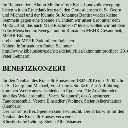
Im Rahmen der „Aktion Minibrot“ der Kath. Landvolkbewegung
bieten wir am Erntedankfest nach den Gottesdiensten in St. Georg
und Michael und der Kuratie St. Johannes Baptist wieder kleine
Semmeln gegen eine Spende an. Indem wir unser Brot unter dem
Motto „Brot, das nach MEHR schmeckt“ teilen, wollen wir mit dem
Erlös Menschen im Senegal und in Rumänien MEHR Gesundheit,
MEHR Bildung
und damit MEHR Zukunft ermöglichen.
Nähere Informationen finden Sie unter
http://www.klbaugsburg.de/sites/default/files/aktionminibrotflyer_20
Peter Gebhardt
BENEFIZKONZERT
für den Neubau des Roncalli-Hauses am 18.09.2016 um 19:00 Uhr
in St. Georg und Michael, Von-Cobres-Straße 6. Zur Aufführung
kommen Werke aus verschiedenen Epochen. Die Ausführenden
sind das Vokalensemble „Voces Sonantes“, das Augsburger
Fagottensemble, Verena Einsiedler (Violine), Stefan Albertshauser
(Cembalo).
Der Eintritt ist frei. Spenden sind erwünscht. Der Erlös wird für den
Neubau des Roncalli-Hauses verwendet.
Künstlerische Leitung: Stefan Albertshauser