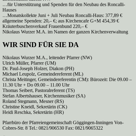
…für Unterstützung und Spenden für den Neubau des Roncalli-
Hauses
…Monatskollekte Juni + Juli Neubau Roncalli-Haus: 377,89 €
allgemeine Spenden: 20,– €; aus Kirchencafe G+M 454,39 €
Kräuterbuschenverkauf Frauenbund 220,– €
Nikolaus Wurzer M.A. im Namen der ganzen Kirchenverwaltung
WIR SIND FÜR SIE DA
Nikolaus Wurzer M.A., leitender Pfarrer (NW)
Ulrich Müller, Pfarrer (UM)
Dr. Paul-Joseph Holzer, Diakon (PH)
Michael Leupolz, Gemeindereferent (ML)
Christa Meitinger, Gemeindereferentin (CM): Bürozeit: Die 09.00 –
11.30 Uhr + Do 09.00 – 11.00 Uhr
Thomas Seibert, Pastoralreferent (TS)
Stefan Albertshauser, Kirchenmusiker (SA)
Roland Stegmann, Mesner (RS)
Christine Kneidl, Sekretärin (CK)
Heidi Reschka, Sekretärin (HR)
Pfarrbüro der Pfarreiengemeinschaft Göggingen-Inningen Von-
Cobres-Str. 8 Tel.: 0821/906530 Fax: 0821/9065322