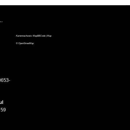
n…
Kartennachweis:
MapBBCode
| Map
©
OpenStreetMap
0653-
ul
 59