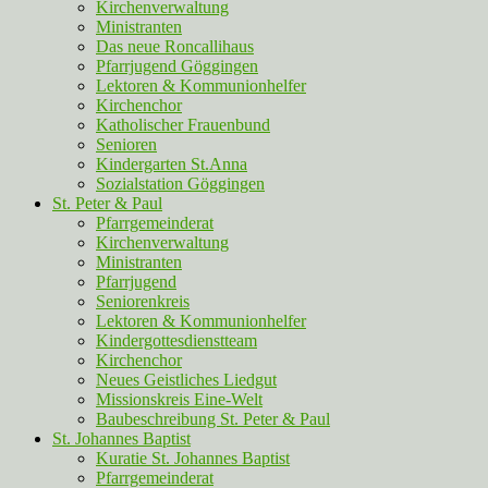
Kirchenverwaltung
Ministranten
Das neue Roncallihaus
Pfarrjugend Göggingen
Lektoren & Kommunionhelfer
Kirchenchor
Katholischer Frauenbund
Senioren
Kindergarten St.Anna
Sozialstation Göggingen
St. Peter & Paul
Pfarrgemeinderat
Kirchenverwaltung
Ministranten
Pfarrjugend
Seniorenkreis
Lektoren & Kommunionhelfer
Kindergottesdienstteam
Kirchenchor
Neues Geistliches Liedgut
Missionskreis Eine-Welt
Baubeschreibung St. Peter & Paul
St. Johannes Baptist
Kuratie St. Johannes Baptist
Pfarrgemeinderat