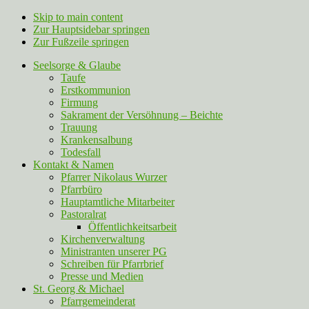
Skip to main content
Zur Hauptsidebar springen
Zur Fußzeile springen
Seelsorge & Glaube
Taufe
Erstkommunion
Firmung
Sakrament der Versöhnung – Beichte
Trauung
Krankensalbung
Todesfall
Kontakt & Namen
Pfarrer Nikolaus Wurzer
Pfarrbüro
Hauptamtliche Mitarbeiter
Pastoralrat
Öffentlichkeitsarbeit
Kirchenverwaltung
Ministranten unserer PG
Schreiben für Pfarrbrief
Presse und Medien
St. Georg & Michael
Pfarrgemeinderat