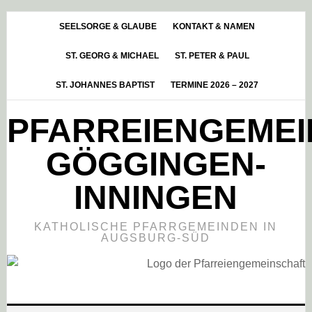
Skip
Zur
Zur
to
Hauptsidebar
Fußzeile
SEELSORGE & GLAUBE
KONTAKT & NAMEN
main
springen
springen
ST. GEORG & MICHAEL
ST. PETER & PAUL
content
ST. JOHANNES BAPTIST
TERMINE 2026 – 2027
PFARREIENGEME
GÖGGINGEN-
INNINGEN
KATHOLISCHE PFARRGEMEINDEN IN
AUGSBURG-SÜD