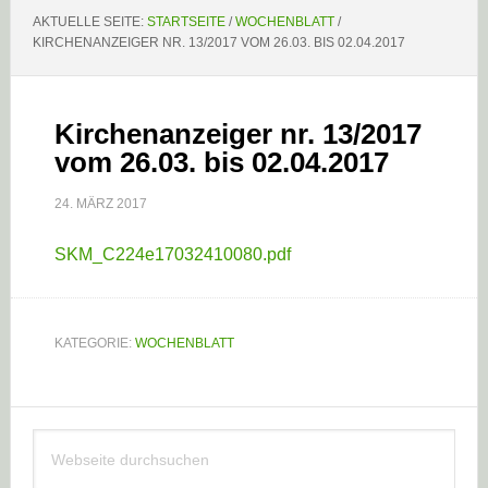
AKTUELLE SEITE:
STARTSEITE
/
WOCHENBLATT
/
KIRCHENANZEIGER NR. 13/2017 VOM 26.03. BIS 02.04.2017
Kirchenanzeiger nr. 13/2017
vom 26.03. bis 02.04.2017
24. MÄRZ 2017
SKM_C224e17032410080.pdf
KATEGORIE:
WOCHENBLATT
Haupt-
Webseite
Sidebar
durchsuchen