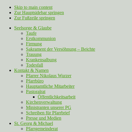
Skip to main content
Zur Hauptsidebar springen
Zur Fußzeile springen
Seelsorge & Glaube
Taufe
Erstkommunion
Firmung
Sakrament der Versöhnung – Beichte
Trauung
Krankensalbung
Todesfall
Kontakt & Namen
Pfarrer Nikolaus Wurzer
Pfarrbüro
Hauptamtliche Mitarbeiter
Pastoralrat
Öffentlichkeitsarbeit
Kirchenverwaltung
Ministranten unserer PG
Schreiben für Pfarrbrief
Presse und Medien
St. Georg & Michael
Pfarrgemeinderat