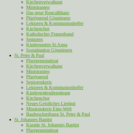
Kirchenverwaltung
Ministranten
Das neue Roncallihaus
Pfarrjugend Göggingen
Lektoren & Kommunionhelfer
Kirchenchor
Katholischer Frauenbund
Senioren
Kindergarten St.Anna
Sozialstation Göggingen
St. Peter & Paul
Pfarrgemeinderat
Kirchenverwaltung
Ministranten
Pfarrjugend
Seniorenkreis
Lektoren & Kommunionhelfer
Kindergottesdienstteam
Kirchenchor
Neues Geistliches Liedgut
Missionskreis Eine-Welt
Baubeschreibung St. Peter & Paul
St. Johannes Baptist
Kuratie St. Johannes Baptist
Pfarrgemeinderat