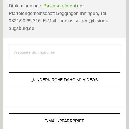
Diplomtheologe,
Pastoralreferent
der
Pfarreiengemeinschaft Göggingen-Inningen, Tel.
0821/90 65 316, E-Mail: thomas.seibert@bistum-
augsburg.de
Haupt-
Webseite
Sidebar
durchsuchen
„KINDERKIRCHE DAHOIM“ VIDEOS
E-MAIL-PFARRBRIEF