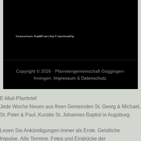
Kartennachweis:
MapBBCode
| Map ©
OpenStreetMap
Copyright © 2026 · Pfarreiengemeinschaft Göggingen-
Inningen.
Impressum
&
Datenschutz
.
E-Mail-Pfarrbrief
Jede Woche Neues aus Ihren Gemeinden St. Georg & Michael,
St. Peter & Paul, Kuratie St. Johannes Baptist in Augsburg.
Lesen Sie Ankündigungen immer als Erste. Geistliche
Impulse. Alle Termine. Fotos und Eindrücke der