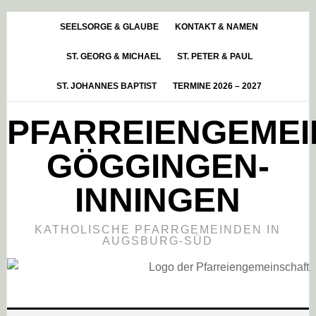
Skip
Zur
Zur
to
Hauptsidebar
Fußzeile
SEELSORGE & GLAUBE
KONTAKT & NAMEN
main
springen
springen
ST. GEORG & MICHAEL
ST. PETER & PAUL
content
ST. JOHANNES BAPTIST
TERMINE 2026 – 2027
PFARREIENGEME
GÖGGINGEN-
INNINGEN
KATHOLISCHE PFARRGEMEINDEN IN
AUGSBURG-SÜD