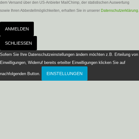
dem Versand über den US-Anbieter MailChimp, der statistischen Auswertung
sowie Ihren Abbestellmöglichkeiten, erhalten Sie in unserer
Datenschutzerklärung
.
ANMELDEN
SCHLIESSEN
Sofern Sie Ihre Datenschutzeinstellungen ändern möchten z.B. Erteilung von
Einwilligungen, Widerruf bereits erteilter Einwilligungen klicken Sie auf
EINSTELLUNGEN
nachfolgenden Button.