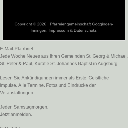
Copyright © 2026 · Pfarreiengemeinschaft Göggingen-
Inningen.
Impressum
&
Datenschutz
.
E-Mail-Pfarrbrief
Jede Woche Neues aus Ihren Gemeinden St. Georg & Michael,
St. Peter & Paul, Kuratie St. Johannes Baptist in Augsburg.
Lesen Sie Ankündigungen immer als Erste. Geistliche
Impulse. Alle Termine. Fotos und Eindrücke der
Veranstaltungen.
Jeden Samstagmorgen.
Jetzt anmelden.