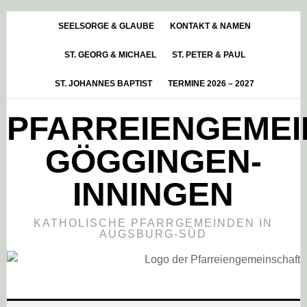
Skip
Zur
Zur
to
Hauptsidebar
Fußzeile
SEELSORGE & GLAUBE
KONTAKT & NAMEN
main
springen
springen
ST. GEORG & MICHAEL
ST. PETER & PAUL
content
ST. JOHANNES BAPTIST
TERMINE 2026 – 2027
PFARREIENGEME
GÖGGINGEN-
INNINGEN
KATHOLISCHE PFARRGEMEINDEN IN
AUGSBURG-SÜD